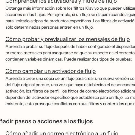
Comprender los activadores y filtros de flujo
Obtenga más información sobre los filtros Klaviyo que pueden utiliza
acciones en los flujos. Por ejemplo, si un flujo se dispara cuando alguie
para limitarlo a tipos de productos específicos. Los filtros de activacio
sólo determinadas personas entren en un flujo.
Cómo probar y previsualizar los mensajes de flujo
Aprenda a probar su flujo después de haber configurado el disparador,
primeros mensajes para asegurarse de que su aspecto es el correcto, 
contienen variables dinámicas. Puede realizar dos tipos de pruebas:
Cómo cambiar un activador de flujo
Aprenda a crear una copia de un flujo para crear una nueva versión 
del flujo original porque, una vez que haya establecido el desencadenan
activación, los filtros de perfil, los filtros de correo electrónico adic
dependen del activador específico que establezca para un flujo. Lo m
existente, esto provoque conflictos con sus filtros y contenidos que resu
ñadir pasos o acciones a los flujos
Cómo añadir un correo electrónico a un flujo