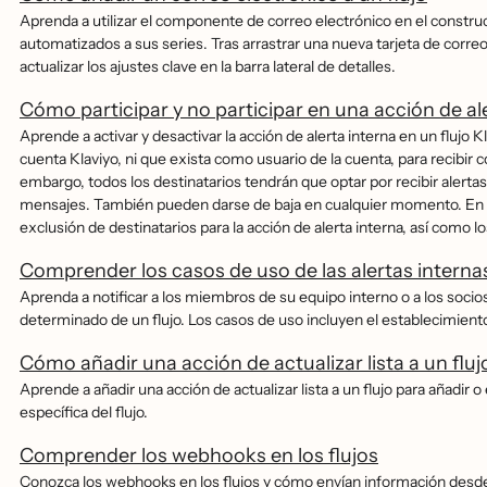
Aprenda a utilizar el componente de correo electrónico en el construct
automatizados a sus series. Tras arrastrar una nueva tarjeta de correo 
actualizar los ajustes clave en la barra lateral de detalles.
Cómo participar y no participar en una acción de al
Aprende a activar y desactivar la acción de alerta interna en un flujo 
cuenta Klaviyo, ni que exista como usuario de la cuenta, para recibir co
embargo, todos los destinatarios tendrán que optar por recibir alerta
mensajes. También pueden darse de baja en cualquier momento. En est
exclusión de destinatarios para la acción de alerta interna, así como l
Comprender los casos de uso de las alertas interna
Aprenda a notificar a los miembros de su equipo interno o a los soci
determinado de un flujo. Los casos de uso incluyen el establecimiento
Cómo añadir una acción de actualizar lista a un fluj
Aprende a añadir una acción de actualizar lista a un flujo para añadir 
específica del flujo.
Comprender los webhooks en los flujos
Conozca los webhooks en los flujos y cómo envían información desde