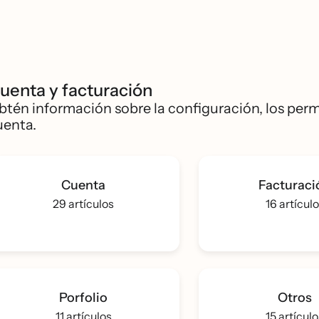
uenta y facturación
btén información sobre la configuración, los permi
uenta.
Cuenta
Facturaci
29 artículos
16 artícul
Porfolio
Otros
11 artículos
15 artícul