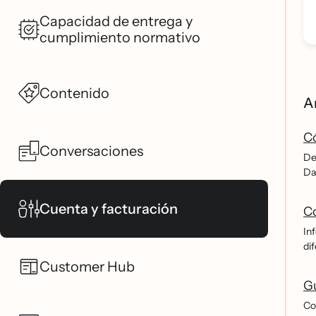
Capacidad de entrega y
cumplimiento normativo
Contenido
A
Có
Conversaciones
Des
Da
Cuenta y facturación
Co
In
dif
Customer Hub
Gu
Co