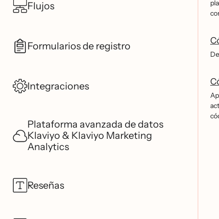
pl
Flujos
co
Có
Formularios de registro
De
Có
Integraciones
Ap
ac
có
Plataforma avanzada de datos
Klaviyo & Klaviyo Marketing
Analytics
Reseñas