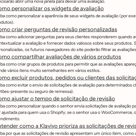
cisarão abrir uma nova janela para deixar uma avaliação.
mo personalizar os widgets de avaliação
iba como personalizar a aparência de seus widgets de avaliação (por ex
odutos).
mo criar perguntas de revisão personalizadas
iba como adicionar perguntas para seus clientes responderem quando a
ntextualizar a avaliação e fornecer dados valiosos sobre seus produtos.
rsonalizadas, os futuros navegadores do site poderão filtrar as avaliaç
mo compartilhar avaliações de vários produtos
iba como criar grupos de produtos para permitir que as avaliações apareç
nde vários itens muito semelhantes em vários estilos.
mo excluir produtos, pedidos ou clientes das solicita
iba como evitar o envio de solicitações de avaliação para determinados 
rtões-presente ou seguro de remessa).
mo ajustar o tempo de solicitação de revisão
iba como personalizar quando o senhor envia solicitações de avaliação 
r ajustada para quem usa o Shopify; se o senhor usa o WooCommerce, o te
endimento.
tender como a Klaviyo prioriza as solicitações de revi
iba por que as solicitações de revisão apresentam um único item, com