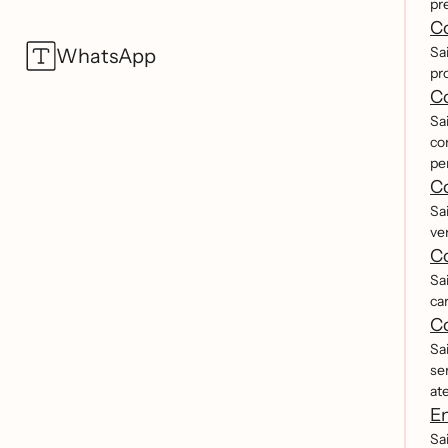
pre
Co
Sa
WhatsApp
pr
Co
Sa
co
pe
Co
Sa
ve
Co
Sa
ca
Co
Sa
se
at
En
Sa