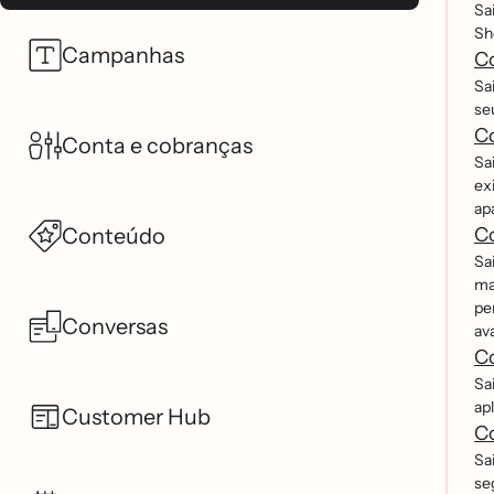
Sa
Sh
Campanhas
Co
Sa
se
Co
Conta e cobranças
Sa
exi
apa
Conteúdo
Co
Sa
ma
pe
Conversas
av
Co
Sa
ap
Customer Hub
C
Sa
se