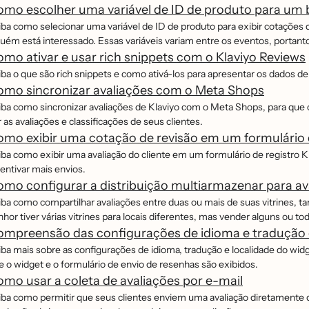
mo escolher uma variável de ID de produto para um 
iba como selecionar uma variável de ID de produto para exibir cotações 
uém está interessado. Essas variáveis variam entre os eventos, portanto,
mo ativar e usar rich snippets com o Klaviyo Reviews
iba o que são rich snippets e como ativá-los para apresentar os dados d
omo sincronizar avaliações com o Meta Shops
iba como sincronizar avaliações de Klaviyo com o Meta Shops, para q
 as avaliações e classificações de seus clientes.
mo exibir uma cotação de revisão em um formulário 
ba como exibir uma avaliação do cliente em um formulário de registro Kla
centivar mais envios.
mo configurar a distribuição multiarmazenar para av
iba como compartilhar avaliações entre duas ou mais de suas vitrines, ta
nhor tiver várias vitrines para locais diferentes, mas vender alguns o
mpreensão das configurações de idioma e tradução d
iba mais sobre as configurações de idioma, tradução e localidade do wi
e o widget e o formulário de envio de resenhas são exibidos.
mo usar a coleta de avaliações por e-mail
iba como permitir que seus clientes enviem uma avaliação diretamente d