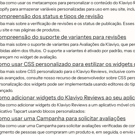
iba como usar os metacampos para personalizar o conteúdo do Klaviyo 
opify para armazenar variáveis personalizadas para uso em seu site, incl
mpreensão dos status e tipos de revisão
iba mais sobre a verificação de revisões e os status de publicação. E
u site e nas páginas de produtos.
mpreensão do suporte de variantes para revisões
iba mais sobre o suporte de variantes para Avaliações da Klaviyo, que 
bidas além dos títulos. O suporte a variantes é ativado por padrão, mas 
reçam no widget de avaliação.
mo usar CSS personalizado para estilizar os widgets 
iba mais sobre CSS personalizado para o Klaviyo Reviews, inclusive com
is avançados, consulte nosso recurso de desenvolvedor sobre CSS perso
rsonalização dos widgets pode ser implementada usando editores do tipo 
ançado.
mo adicionar widgets do Klaviyo Reviews ao seu apli
iba como adicionar widgets do Klaviyo Reviews a um aplicativo móvel c
licativo Tapcart usando blocos personalizados:
omo usar uma Campanha para solicitar avaliações
iba como usar uma Campanha para solicitar avaliações verificadas de co
gmento de pessoas que compraram um produto e, em seguida, o envio de u