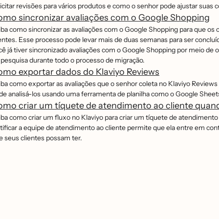
icitar revisões para vários produtos e como o senhor pode ajustar suas conf
omo sincronizar avaliações com o Google Shopping
iba como sincronizar as avaliações com o Google Shopping para que os 
ientes. Esse processo pode levar mais de duas semanas para ser concluíd
cê já tiver sincronizado avaliações com o Google Shopping por meio de 
 pesquisa durante todo o processo de migração.
omo exportar dados do Klaviyo Reviews
iba como exportar as avaliações que o senhor coleta no Klaviyo Review
de analisá-los usando uma ferramenta de planilha como o Google Sheets
mo criar um tíquete de atendimento ao cliente quan
iba como criar um fluxo no Klaviyo para criar um tíquete de atendimento 
tificar a equipe de atendimento ao cliente permite que ela entre em cont
e seus clientes possam ter.