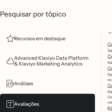
Pesquisar por tópico
Recursos em destaque
Co
Sai
C
Advanced Klaviyo Data Platform
Sa
& Klaviyo Marketing Analytics
Co
Sa
no 
Análises
Co
Sa
Co
con
Avaliações
Kl