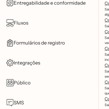
Entregabilidade e conformidade
Co
Sa
alg
Co
Fluxos
Sa
C
Sa
Formulários de registro
ver
Co
Sai
in
Integrações
Co
Sa
se
Co
Público
Sa
qu
Co
SMS
Sa