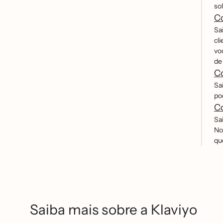
sol
C
Sa
cl
vo
de
C
Sa
po
Co
Sa
No
qu
Saiba mais sobre a Klaviyo