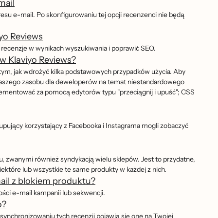
mail
dresu e-mail. Po skonfigurowaniu tej opcji recenzenci nie będą
iyo Reviews
ane recenzje w wynikach wyszukiwania i poprawić SEO.
w Klaviyo Reviews?
ym, jak wdrożyć kilka podstawowych przypadków użycia. Aby
o naszego zasobu dla deweloperów na temat niestandardowego
mentować za pomocą edytorów typu "przeciągnij i upuść"; CSS
upujący korzystający z Facebooka i Instagrama mogli zobaczyć
pu, zwanymi również syndykacją wielu sklepów. Jest to przydatne,
niektóre lub wszystkie te same produkty w każdej z nich.
il z blokiem produktu?
ści e-mail kampanii lub sekwencji.
o?
zsynchronizowaniu tych recenzji pojawią się one na Twojej