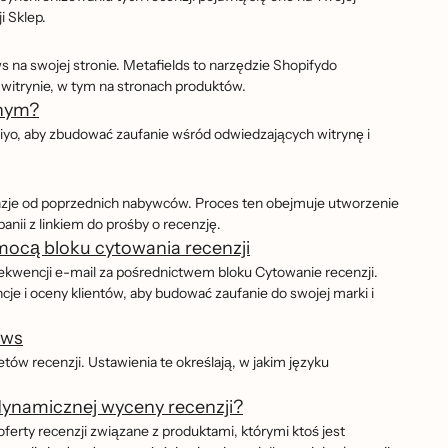
i Sklep.
s na swojej stronie. Metafields to narzędzie Shopifydo
trynie, w tym na stronach produktów.
jnym?
viyo, aby zbudować zaufanie wśród odwiedzających witrynę i
cenzje od poprzednich nabywców. Proces ten obejmuje utworzenie
nii z linkiem do prośby o recenzję.
mocą bloku cytowania recenzji
sekwencji e-mail za pośrednictwem bloku Cytowanie recenzji.
cje i oceny klientów, aby budować zaufanie do swojej marki i
ews
ów recenzji. Ustawienia te określają, w jakim języku
dynamicznej wyceny recenzji?
ferty recenzji związane z produktami, którymi ktoś jest