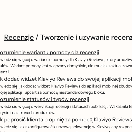
Recenzje
/
Tworzenie i używanie recenz
ozumienie wariantu pomocy dla recenzji
wiedz się więcej o wariancie pomocy dla Klaviyo Reviews, który umożliw
ułów. Wariant pomocy jest włączany domyślnie, ale musisz zaktualizować 
enzji.
k dodać widżet Klaviyo Reviews do swojej aplikacji m
wiedz się, jak dodać widżet Klaviyo Reviews do aplikacji mobilnej zbud
ojej aplikacji Tapcart za pomocą niestandardowego bloku:
ozumienie statusów i typów recenzji
iedz się więcej o weryfikacji recenzji i statusach publikacji. Wskaźniki te
trynie i na stronach produktów.
k poprosić klienta o opinię za pomocą Klaviyo Review
wiedz się, jak skonfigurować kluczową sekwencję w Klaviyo, aby rozpocza