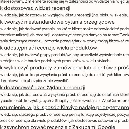
nteresowany. Zmienne te różnią się w zależności od wydarzenia, więc u
k dostosować widżet recenzji
iedz się, jak dostosować wygląd widżetu recenzji (np. bloku w sklepie, 
ak tworzyć niestandardowe pytania przeglądowe
wiedz się, jak dodawać pytania, na które klient może odpowiedzieć 
kontekstualizacji ich recenzji i dostarczyć cennych danych na temat Twoi
tania dotyczące recenzji, przyszłe przeglądarki witryny mogą filtrować
k udostępniać recenzje wielu produktów
wiedz się, jak tworzyć grupy produktów, aby umożliwić wyświetlanie r
rzedajesz wiele bardzo podobnych produktów w wielu stylach.
k wykluczyć produkty, zamówienia lub klientów z próś
iedz się, jak uniknąć wysyłania próśb o recenzję do niektórych klientó
darunkowe lub ubezpieczenie wysyłki).
k dostosować czas żądania recenzji
iedz się, jak dostosować wysyłanie próśb o recenzję do ostatnich klien
ypadku osób korzystających z Shopify; jeśli korzystasz z WooCommerce, c
ozumienie, w jaki sposób Klaviyo nadaje priorytety p
iedz się, dlaczego prośby o recenzję pełnią funkcję pojedynczej pozycj
rosić o recenzje dla wielu produktów i jak dostosować ustawienia prośby
ak zsynchronizować recenzje z Zakupami Google