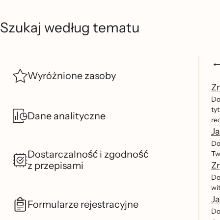
Szukaj według tematu
Wyróżnione zasoby
Zr
Do
tyt
Dane analityczne
rec
Ja
Do
Dostarczalność i zgodność
Tw
z przepisami
Zr
Dow
wi
Ja
Formularze rejestracyjne
Do