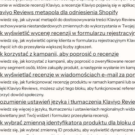
onie w widżecie recenzji Klaviyo, a recenzje Klaviyo pojawią się w aplikacj
aviyo Reviews metapola dla odniesienia Shopify
wiedz się, jak używać metapól do dostosowywania treści Klaviyo Review
zechowywania niestandardowych zmiennych do wykorzystania w Twojej wi
k wyświetlić wycenę recenzji w formularzu rejestracy
iedz się, jak wyświetlić opinię klienta w formularzu rejestracyjnym Kla
hęcić ich do przesyłania większej liczby zgłoszeń.
k korzystać z kampanii, aby poprosić o recenzje
wiedz się, jak korzystać z kampanii, aby poprosić o zweryfikowane re
rony segment osób, które zakupiły produkt, a następnie wysłanie im kampa
k wyświetlać recenzje w wiadomościach e-mail za po
wiedz się, jak funkcjonować recenzję produktu w ramach kampanii lub 
ięki Klaviyo Reviews, możesz użyć tego bloku, aby funkcjonować referen
orzyć dowód społeczny.
ozumienie ustawień języka i tłumaczenia Klaviyo Revi
iedz się więcej o języku, tłumaczeniu i ustawieniach regionalnych widżet
́wietlany jest Twój widżet i formularz przesyłania recenzji.
k wybrać zmienną identyfikatora produktu dla bloku 
wiedz się, jak wybrać zmienną ID produktu, aby wyświetlić dynamiczne o