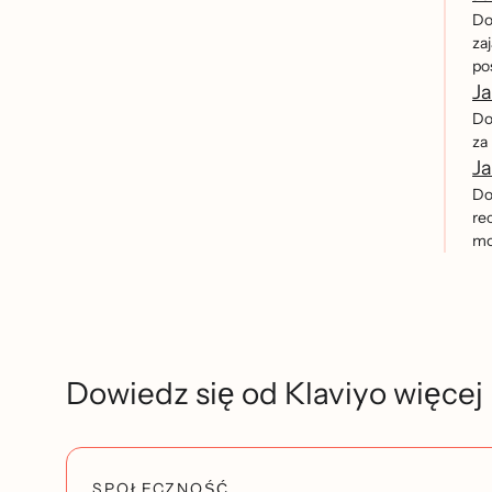
Do
za
po
J
Do
za
Ja
Do
re
moz
Dowiedz się od Klaviyo więcej
SPOŁECZNOŚĆ