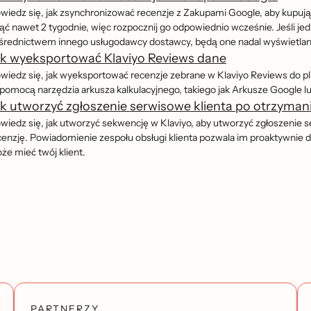
wiedz się, jak zsynchronizować recenzje z Zakupami Google, aby kupując
jąć nawet 2 tygodnie, więc rozpocznij go odpowiednio wcześnie. Jeśli 
średnictwem innego usługodawcy dostawcy, będą one nadal wyświetla
ak wyeksportować Klaviyo Reviews dane
wiedz się, jak wyeksportować recenzje zebrane w Klaviyo Reviews do p
 pomocą narzędzia arkusza kalkulacyjnego, takiego jak Arkusze Google l
k utworzyć zgłoszenie serwisowe klienta po otrzyman
wiedz się, jak utworzyć sekwencję w Klaviyo, aby utworzyć zgłoszenie 
cenzję. Powiadomienie zespołu obsługi klienta pozwala im proaktywnie do
̇e mieć twój klient.
PARTNERZY