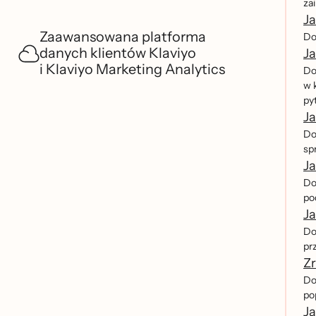
zai
Ja
Zaawansowana platforma
Dow
danych klientów Klaviyo
J
i Klaviyo Marketing Analytics
Do
w 
py
Ja
Do
sp
Ja
Dow
po
Ja
Dow
prz
Zr
Dow
pop
J