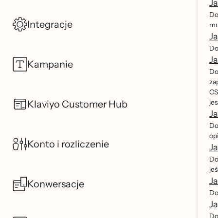
Ja
Dow
Integracje
mu
Ja
Do
Ja
Kampanie
Do
za
CS
je
Klaviyo Customer Hub
Ja
Do
opi
Konto i rozliczenie
Ja
Dow
jes
J
Konwersacje
Do
Ja
Do