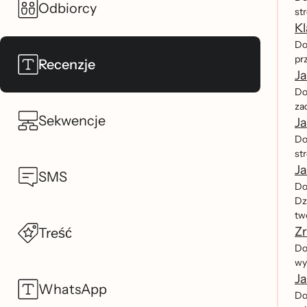
Odbiorcy
str
Kl
Do
pr
Recenzje
Ja
Dow
zac
Sekwencje
Ja
Do
st
Ja
SMS
Do
Dz
tw
Zr
Treść
Dow
wys
Ja
WhatsApp
Do