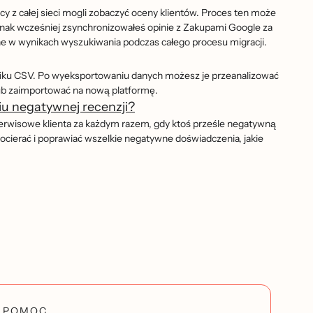
y z całej sieci mogli zobaczyć oceny klientów. Proces ten może
jednak wcześniej zsynchronizowałeś opinie z Zakupami Google za
ne w wynikach wyszukiwania podczas całego procesu migracji.
liku CSV. Po wyeksportowaniu danych możesz je przeanalizować
ub zaimportować na nową platformę.
iu negatywnej recenzji?
serwisowe klienta za każdym razem, gdy ktoś prześle negatywną
cierać i poprawiać wszelkie negatywne doświadczenia, jakie
POMOC