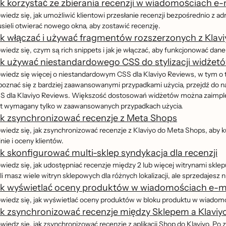
k korzystać ze zbierania recenzji w wiadomościach e-
iedz się, jak umożliwić klientowi przesłanie recenzji bezpośrednio z a
sieli otwierać nowego okna, aby zostawić recenzję.
k włączać i używać fragmentów rozszerzonych z Klav
wiedz się, czym są rich snippets i jak je włączać, aby funkcjonować d
k używać niestandardowego CSS do stylizacji widżetó
wiedz się więcej o niestandardowym CSS dla Klaviyo Reviews, w tym o t
poznać się z bardziej zaawansowanymi przypadkami użycia, przejdź d
S dla Klaviyo Reviews. Większość dostosowań widżetów można zaimple
st wymagany tylko w zaawansowanych przypadkach użycia.
k zsynchronizować recenzje z Meta Shops
wiedz się, jak zsynchronizować recenzje z Klaviyo do Meta Shops, aby k
nie i oceny klientów.
k skonfigurować multi-sklep syndykacja dla recenzji
iedz się, jak udostępniać recenzje między 2 lub więcej witrynami skle
́li masz wiele witryn sklepowych dla różnych lokalizacji, ale sprzedajesz 
ak wyświetlać oceny produktów w wiadomościach e-ma
wiedz się, jak wyświetlać oceny produktów w bloku produktu w wiadomo
k zsynchronizować recenzje między Sklepem a Klaviy
wiedz się, jak zsynchronizować recenzje z aplikacji Shop do Klaviyo. Po 