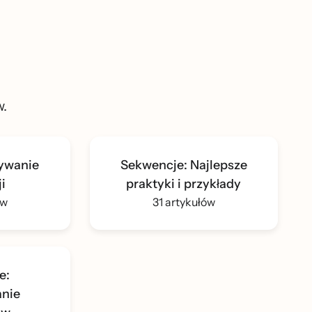
w.
żywanie
Sekwencje: Najlepsze
i
praktyki i przykłady
ów
31 artykułów
e:
nie