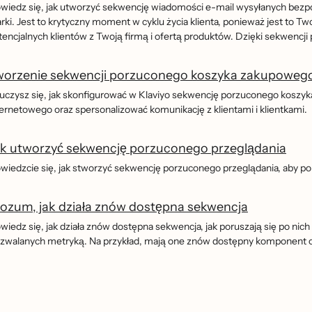
wiedz się, jak utworzyć sekwencję wiadomości e-mail wysyłanych bezpo
rki. Jest to krytyczny moment w cyklu życia klienta, ponieważ jest to
tencjalnych klientów z Twoją firmą i ofertą produktów. Dzięki sekwenc
worzenie sekwencji porzuconego koszyka zakupoweg
uczysz się, jak skonfigurować w Klaviyo sekwencję porzuconego koszy
ternetowego oraz spersonalizować komunikację z klientami i klientkami.
ak utworzyć sekwencję porzuconego przeglądania
iedzcie się, jak stworzyć sekwencję porzuconego przeglądania, aby pokaz
ozum, jak działa znów dostępna sekwencja
iedz się, jak działa znów dostępna sekwencja, jak poruszają się po nich 
zwalanych metryką. Na przykład, mają one znów dostępny komponent opó