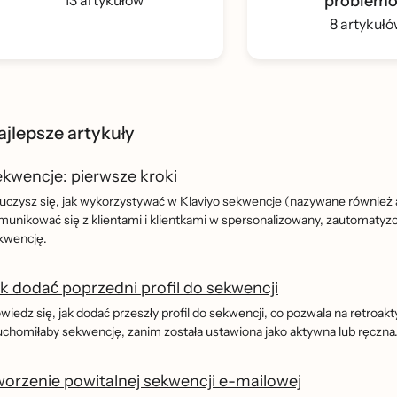
13 artykułów
problem
8 artykuł
ajlepsze artykuły
kwencje: pierwsze kroki
uczysz się, jak wykorzystywać w Klaviyo sekwencje (nazywane równie
munikować się z klientami i klientkami w spersonalizowany, zautomatyzo
kwencję.
k dodać poprzedni profil do sekwencji
wiedz się, jak dodać przeszły profil do sekwencji, co pozwala na retroa
uchomiłaby sekwencję, zanim została ustawiona jako aktywna lub ręczna. 
orzenie powitalnej sekwencji e-mailowej