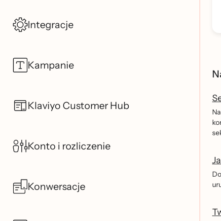
Integracje
Kampanie
N
Se
Klaviyo Customer Hub
Na
ko
se
Konto i rozliczenie
Ja
Do
ur
Konwersacje
Tw