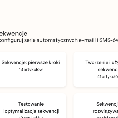
ekwencje
konfiguruj serię automatycznych e-maili i SMS-ó
Sekwencje: pierwsze kroki
Tworzenie i u
13 artykułów
sekwencj
41 artykuł
Testowanie
Sekwencj
i optymalizacja sekwencji
rozwiązywa