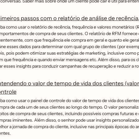
 conversão. Saber mais sobre onde um cliente pode cair é útil para ent
imeiros passos com o relatório de análise de recênci
iba como usar o relatório de recência, frequência e valores monetários
mportamentos de compra de seus clientes. O relatório de RFM fornece 
centemente, com que frequência ele compra em geral e quanto ele geralm
úne esses dados para determinar com qual grupo de clientes (por exemplo, 
teis, pois podem otimizar suas estratégias de marketing, inclusive com
m que frequência e quando enviar mensagens etc. Além disso, para os
ar esses insights para conduzir campanhas de recuperação e reduzir a ro
tendendo o valor de tempo de vida dos clientes (valor
ntrole
iba como usar o painel de controle do valor de tempo de vida dos clien
mpra de cada um de seus clientes ao longo do tempo. O valor personaliz
́bitos de compra de seus clientes, incluindo possíveis compras futuras 
mpras iminentes. Além disso, o senhor pode usar insights personalizados
lhor a jornada de compra do cliente, inclusive nas principais épocas 
entes.