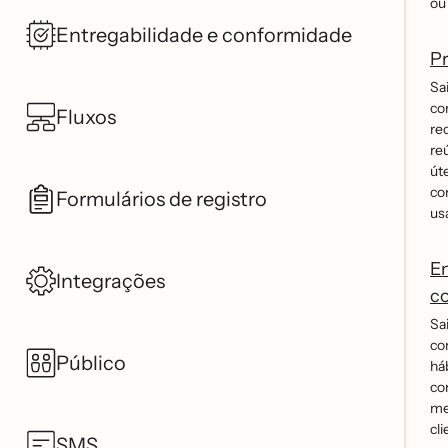
ou
Entregabilidade e conformidade
Pr
Sa
co
Fluxos
re
re
ú
co
Formulários de registro
us
En
Integrações
co
Sa
co
Público
ha
co
me
cli
SMS