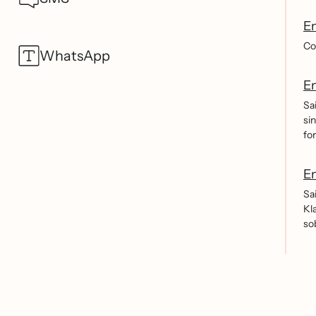
En
Co
WhatsApp
En
Sa
si
for
E
Sa
Kl
so