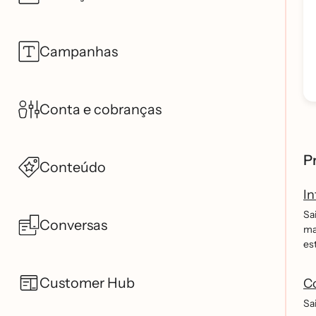
Campanhas
Conta e cobranças
Pr
Conteúdo
I
Sa
Conversas
ma
es
Customer Hub
Co
Sa