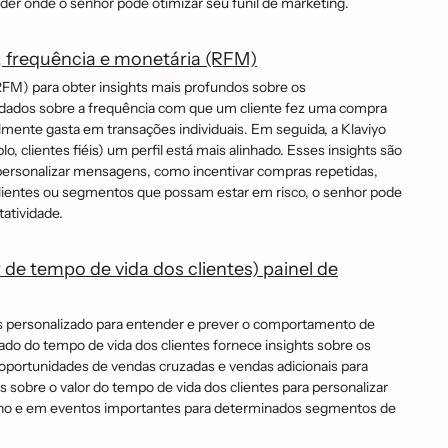
ender onde o senhor pode otimizar seu funil de marketing.
a, frequência e monetária (RFM)
 (RFM) para obter insights mais profundos sobre os
dados sobre a frequência com que um cliente fez uma compra
ente gasta em transações individuais. Em seguida, a Klaviyo
clientes fiéis) um perfil está mais alinhado. Esses insights são
o personalizar mensagens, como incentivar compras repetidas,
 clientes ou segmentos que possam estar em risco, o senhor pode
tatividade.
 de tempo de vida dos clientes) painel de
tes personalizado para entender e prever o comportamento de
ado do tempo de vida dos clientes fornece insights sobre os
e oportunidades de vendas cruzadas e vendas adicionais para
 sobre o valor do tempo de vida dos clientes para personalizar
do ano e em eventos importantes para determinados segmentos de