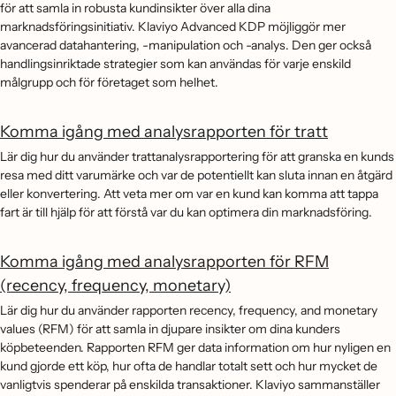
för att samla in robusta kundinsikter över alla dina
marknadsföringsinitiativ. Klaviyo Advanced KDP möjliggör mer
avancerad datahantering, -manipulation och -analys. Den ger också
handlingsinriktade strategier som kan användas för varje enskild
målgrupp och för företaget som helhet.
Komma igång med analysrapporten för tratt
Lär dig hur du använder trattanalysrapportering för att granska en kunds
resa med ditt varumärke och var de potentiellt kan sluta innan en åtgärd
eller konvertering. Att veta mer om var en kund kan komma att tappa
fart är till hjälp för att förstå var du kan optimera din marknadsföring.
Komma igång med analysrapporten för RFM
(recency, frequency, monetary)
Lär dig hur du använder rapporten recency, frequency, and monetary
values (RFM) för att samla in djupare insikter om dina kunders
köpbeteenden. Rapporten RFM ger data information om hur nyligen en
kund gjorde ett köp, hur ofta de handlar totalt sett och hur mycket de
vanligtvis spenderar på enskilda transaktioner. Klaviyo sammanställer