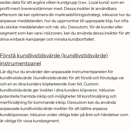
sedan data för att avgöra vilken kundgrupp (t.ex. Loyal kund) som en
profil mest överensstämmer med. Dessa insikter är användbara
eftersom de kan optimera din marknadsföringsstrategi, inklusive hur du
anpassar meddelanden, hur du uppmuntrar till upprepade köp, hur ofta
du skickar meddelanden och när, etc. Dessutom, för de kunder eller
segment som kan vara i riskzonen, kan du använda dessa insikter för att
driva winback-kampanjer och minska kundbortfallet.
Förstå kundlivstidsvärde (kundlivstidsvärde)
instrumentpanel
Lär dig hur du använder den anpassade instrumentpanelen för
kundlivstidsvärde (kundlivstidsvärde) för att förstå och förutsäga var
och en av dina kunders köpbeteende över tid. Custom
kundlivstidsvärde ger insikter i dina kunders köpvanor, inklusive
potentiella framtida inköp och möjligheter till korsförsäljning och
merförsäljning för kommande inköp. Dessutom kan du använda
anpassade kundlivstidsvärde-insikter för att bättre anpassa
kundköpsresan, inklusive under viktiga tider på året och händelser som
är viktiga för vissa kundsegment.