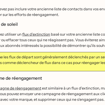
vez pas inclure votre ancienne liste de contacts dans vos envo
 sur les efforts de réengagement.
de soleil
z utiliser un
flux d'extinction
basé sur votre ancienne liste c
ou effacer tous ceux qui ne réagissent pas. Vous éviterez ains
x abonnés intéressés la possibilité de démontrer qu'ils so
e les flux de départ sont généralement déclenchés par un s
 comme déclencheur de flux dans ce cas pour réengager les pr
e de réengagement
agne de réengagement
est similaire à un flux d'extinction, m
Vous pouvez envoyer une campagne de réengagement aux client
 avec votre marque, et supprimer ceux qui ne s'engagent pas.