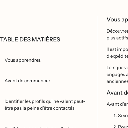
Vous a
Découvrez
plus actifs
TABLE DES MATIÈRES
Il est imp
d'expédit
Vous apprendrez
Lorsque vo
engagés a
Avant de commencer
anciennes a
Avant 
Identifier les profils qui ne valent peut-
Avant d'en
être pas la peine d'être contactés
Si vo
Pour