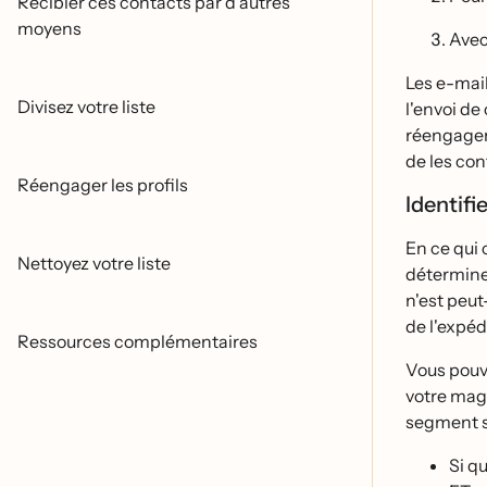
Recibler ces contacts par d'autres
moyens
Avec
Les e-mail
Divisez votre liste
l'envoi de
réengagem
de les con
Réengager les profils
Identifi
En ce qui 
Nettoyez votre liste
détermine
n'est peut
de l'expédi
Ressources complémentaires
Vous pouve
votre maga
segment s
Si q