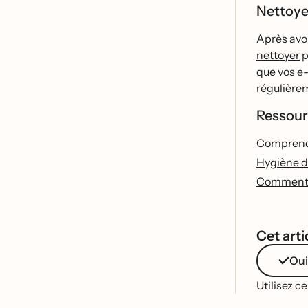
Nettoyez
Après avo
nettoyer
p
que vos e-
régulièr
Ressour
Comprendre
Hygiène d
Comment re
Cet artic
Oui
Utilisez c