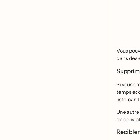
Vous pou
dans des e
Supprime
Si vous en
temps éco
liste, car
Une autre 
de
délivrab
Recible