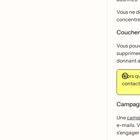
Vous ne de
concentrer
Coucher 
Vous pouve
supprimer 
donnant au
Alors qu
contacts
Campagn
Une
camp
e-mails. 
s'engager