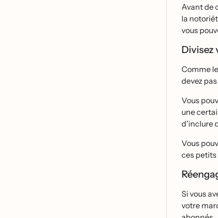
Avant de c
la notorie
vous pouve
Divisez 
Comme les 
devez pas
Vous pouve
une certai
d'inclure 
Vous pou
ces petits
Réengag
Si vous av
votre marq
abonnés.