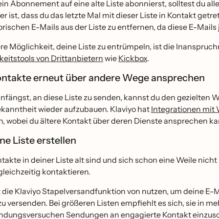
n Abonnement auf eine alte Liste abonnierst, solltest du alle
er ist, dass du das letzte Mal mit dieser Liste in Kontakt getret
rischen E-Mails aus der Liste zu entfernen, da diese E-Mails 
re Möglichkeit, deine Liste zu entrümpeln, ist die Inanspr
keitstools von Drittanbietern
wie
Kickbox
.
ontakte erneut über andere Wege ansprechen
nfängst, an diese Liste zu senden, kannst du den gezielten
anntheit wieder aufzubauen. Klaviyo hat
Integrationen mit
n, wobei du ältere Kontakt über deren Dienste ansprechen ka
ine Liste erstellen
takte in deiner Liste alt sind und sich schon eine Weile nicht
 gleichzeitig kontaktieren.
die Klaviyo Stapelversandfunktion von nutzen, um deine E-Mai
u versenden. Bei größeren Listen empfiehlt es sich, sie in m
dungsversuchen Sendungen an engagierte Kontakt einzusc