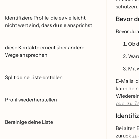
schützen.
Identifiziere Profile, die es vielleicht
Bevor d
nicht wert sind, dass du sie ansprichst
Bevor du a
Ob d
diese Kontakte erneut über andere
Wege ansprechen
Waru
Mit 
Split deine Liste erstellen
E-Mails, d
kann dein
Wiedereins
Profil wiederherstellen
oder zu lo
Identifi
Bereinige deine Liste
Bei alten 
zurück zu