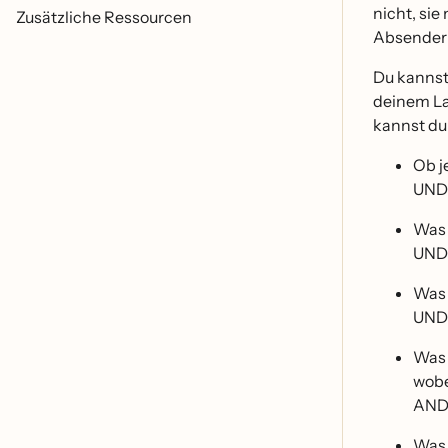
nicht, si
Zusätzliche Ressourcen
Absenderre
Du kannst
deinem La
kannst du
Ob je
UND
Was 
UND
Was 
UND
Was 
wobe
AN
Was 