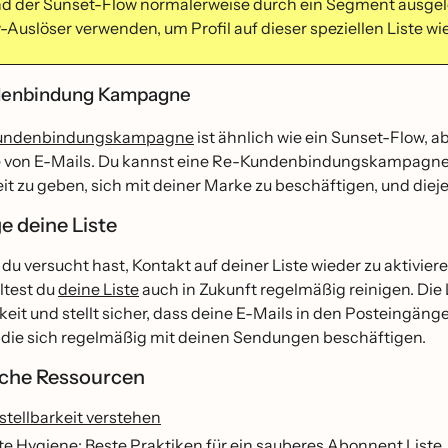
d der Sunset-Flow normalerweise durch ein Segment ausgelös
-Auslöser verwenden, um Profil auf dieser speziellen Liste wi
denbindung Kampagne
undenbindungskampagne
ist ähnlich wie ein Sunset-Flow, 
e von E-Mails. Du kannst eine Re-Kundenbindungskampagne an
it zu geben, sich mit deiner Marke zu beschäftigen, und dieje
e deine Liste
 versucht hast, Kontakt auf deiner Liste wieder zu aktivieren 
lltest du
deine Liste
auch in Zukunft regelmäßig reinigen. Die 
keit und stellt sicher, dass deine E-Mails in den Posteingän
st, die sich regelmäßig mit deinen Sendungen beschäftigen.
liche Ressourcen
stellbarkeit verstehen
te Hygiene: Beste Praktiken für ein sauberes Abonnent Liste