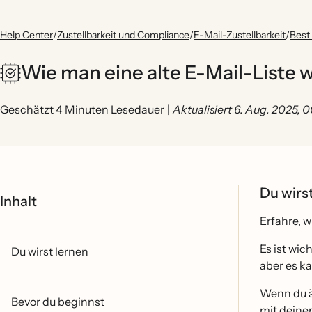
Help Center
/
Zustellbarkeit und Compliance
/
E-Mail-Zustellbarkeit
/
Best 
Wie man eine alte E-Mail-Liste 
Geschätzt 4 Minuten Lesedauer
|
Aktualisiert 6. Aug. 2025, 
Du wirs
Inhalt
Erfahre, w
Es ist wic
Du wirst lernen
aber es ka
Wenn du ä
Bevor du beginnst
mit deiner