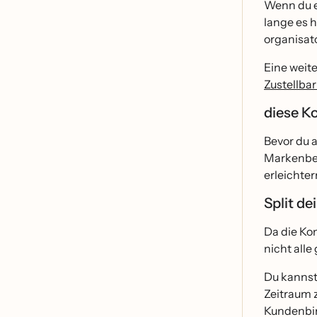
Wenn du ei
lange es h
organisato
Eine weite
Zustellbar
diese K
Bevor du a
Markenbek
erleichter
Split de
Da die Kon
nicht alle
Du kannst 
Zeitraum z
Kundenbin