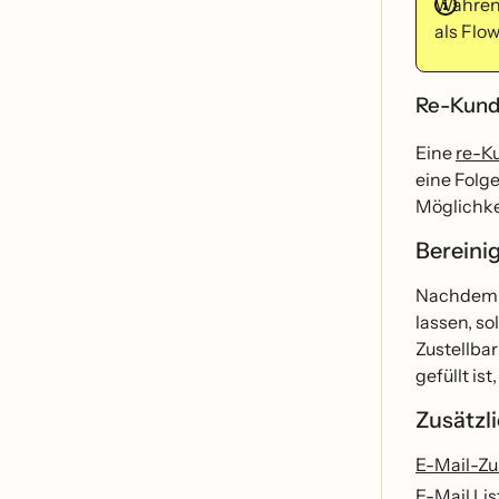
Währen
als Flow
Re-Kun
Eine
re-K
eine Folg
Möglichke
Bereinig
Nachdem du
lassen, so
Zustellbar
gefüllt i
Zusätz
E-Mail-Zu
E-Mail Lis