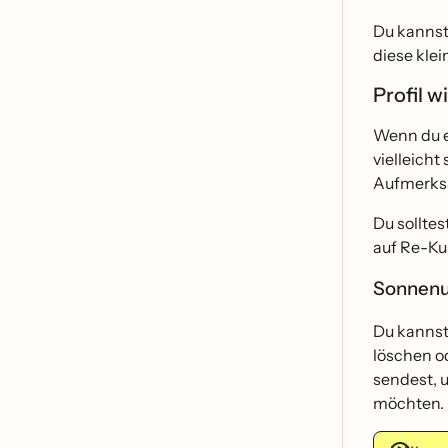
Du kanns
diese klei
Profil w
Wenn du e
vielleicht
Aufmerks
Du solltes
auf Re-K
Sonnenu
Du kannst
löschen o
sendest, u
möchten.