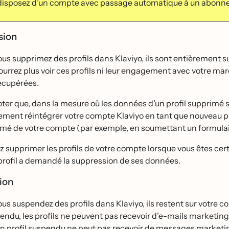
 disposez d’un compte avec passage automatique à un abonnem
sion
us supprimez des profils dans Klaviyo, ils sont entièrement s
ourrez plus voir ces profils ni leur engagement avec votre m
écupérées.
oter que, dans la mesure où les données d’un profil supprime
ement réintégrer votre compte Klaviyo en tant que nouveau prof
rimé de votre compte (par exemple, en soumettant un formulair
 supprimer les profils de votre compte lorsque vous êtes certa
profil a demandé la suppression de ses données.
ion
us suspendez des profils dans Klaviyo, ils restent sur votre 
spendu, les profils ne peuvent pas recevoir d’e-mails marketi
 profil suspendu ne peut pas recevoir de messages marketing,