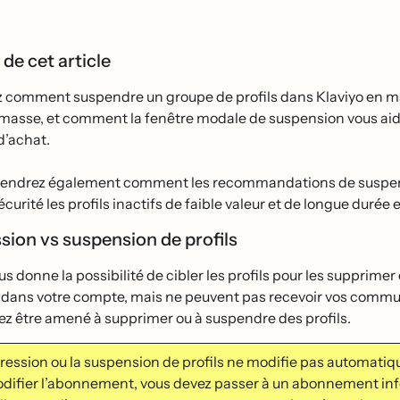
 de cet article
z comment suspendre un groupe de profils dans Klaviyo en 
 masse, et comment la fenêtre modale de suspension vous aide 
d’achat.
endrez également comment les recommandations de suspen
́curité les profils inactifs de faible valeur et de longue durée
sion vs suspension de profils
us donne la possibilité de cibler les profils pour les supprim
t dans votre compte, mais ne peuvent pas recevoir vos commun
z être amené à supprimer ou à suspendre des profils.
ression ou la suspension de profils ne modifie pas automati
difier l’abonnement, vous devez passer à un abonnement infér