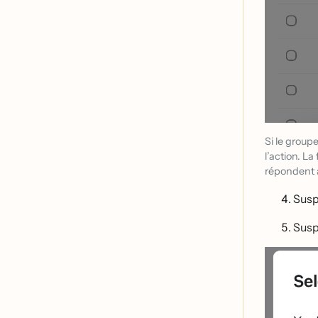
Si le group
l’action. L
répondent 
Susp
Susp