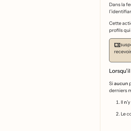
Dans la fe
l’identifia
Cette acti
profils qui
La suspe
recevoir
Lorsqu’il
Si
aucun
p
derniers m
Il
n
’y
Le c