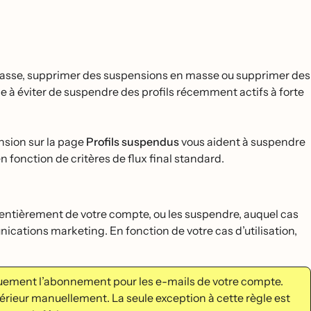
masse, supprimer des suspensions en masse ou supprimer des
à éviter de suspendre des profils récemment actifs à forte
sion sur la page
Profils suspendus
vous aident à suspendre
 en fonction de critères de flux final standard.
er entièrement de votre compte, ou les suspendre, auquel cas
ications marketing. En fonction de votre cas d’utilisation,
quement l’abonnement pour les e-mails de votre compte.
ieur manuellement. La seule exception à cette règle est