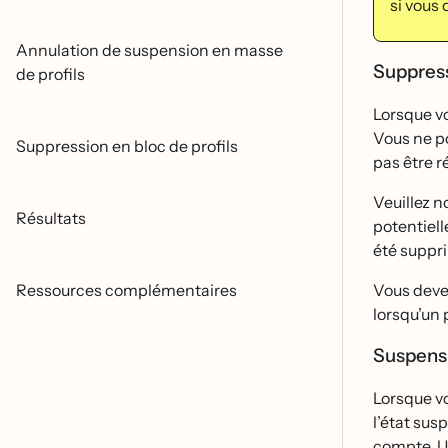
si vous
Annulation de suspension en masse
Suppres
de profils
Lorsque vo
Vous ne p
Suppression en bloc de profils
pas être r
Veuillez n
Résultats
potentiell
été supp
Ressources complémentaires
Vous devez
lorsqu’un 
Suspens
Lorsque vo
l’état su
compte. Un