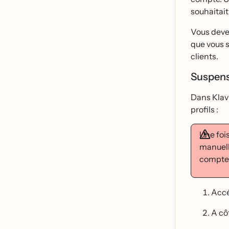
souhaitait
Vous devez
que vous s
clients.
Suspens
Dans Klav
profils :
Une fois
manuelle
compte
Acce
A co