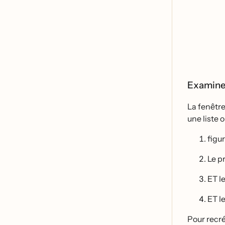
Examinez
La fenêt
une liste 
figu
Le p
ET l
ET le
Pour recre