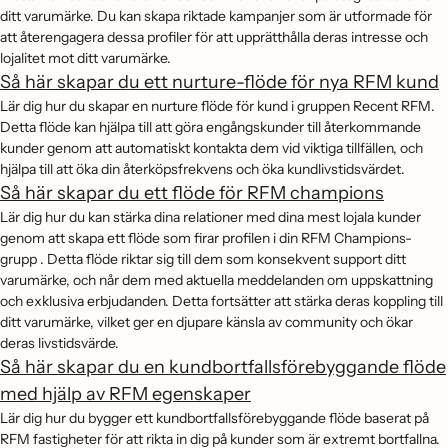
ditt varumärke. Du kan skapa riktade kampanjer som är utformade för
att återengagera dessa profiler för att upprätthålla deras intresse och
lojalitet mot ditt varumärke.
Så här skapar du ett nurture-flöde för nya RFM kund
Lär dig hur du skapar en nurture flöde för kund i gruppen Recent RFM.
Detta flöde kan hjälpa till att göra engångskunder till återkommande
kunder genom att automatiskt kontakta dem vid viktiga tillfällen, och
hjälpa till att öka din återköpsfrekvens och öka kundlivstidsvärdet.
Så här skapar du ett flöde för RFM champions
Lär dig hur du kan stärka dina relationer med dina mest lojala kunder
genom att skapa ett flöde som firar profilen i din RFM Champions-
grupp . Detta flöde riktar sig till dem som konsekvent support ditt
varumärke, och når dem med aktuella meddelanden om uppskattning
och exklusiva erbjudanden. Detta fortsätter att stärka deras koppling till
ditt varumärke, vilket ger en djupare känsla av community och ökar
deras livstidsvärde.
Så här skapar du en kundbortfallsförebyggande flöde
med hjälp av RFM egenskaper
Lär dig hur du bygger ett kundbortfallsförebyggande flöde baserat på
RFM fastigheter för att rikta in dig på kunder som är extremt bortfallna.