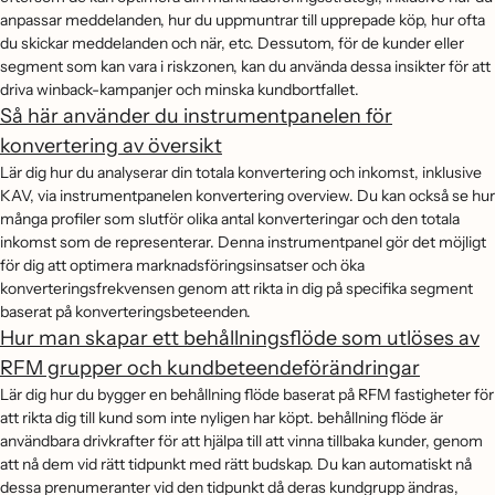
anpassar meddelanden, hur du uppmuntrar till upprepade köp, hur ofta
du skickar meddelanden och när, etc. Dessutom, för de kunder eller
segment som kan vara i riskzonen, kan du använda dessa insikter för att
driva winback-kampanjer och minska kundbortfallet.
Så här använder du instrumentpanelen för
konvertering av översikt
Lär dig hur du analyserar din totala konvertering och inkomst, inklusive
KAV, via instrumentpanelen konvertering overview. Du kan också se hur
många profiler som slutför olika antal konverteringar och den totala
inkomst som de representerar. Denna instrumentpanel gör det möjligt
för dig att optimera marknadsföringsinsatser och öka
konverteringsfrekvensen genom att rikta in dig på specifika segment
baserat på konverteringsbeteenden.
Hur man skapar ett behållningsflöde som utlöses av
RFM grupper och kundbeteendeförändringar
Lär dig hur du bygger en behållning flöde baserat på RFM fastigheter för
att rikta dig till kund som inte nyligen har köpt. behållning flöde är
användbara drivkrafter för att hjälpa till att vinna tillbaka kunder, genom
att nå dem vid rätt tidpunkt med rätt budskap. Du kan automatiskt nå
dessa prenumeranter vid den tidpunkt då deras kundgrupp ändras,