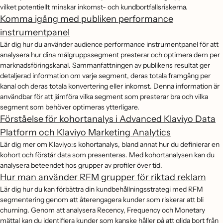
vilket potentiellt minskar inkomst- och kundbortfallsriskerna.
Komma igång med publiken performance
instrumentpanel
Lär dig hur du använder audience performance instrumentpanel för att
analysera hur dina målgruppssegment presterar och optimera dem per
marknadsföringskanal. Sammanfattningen av publikens resultat ger
detaljerad information om varje segment, deras totala framgång per
kanal och deras totala konvertering eller inkomst. Denna information är
användbar för att jämföra vilka segment som presterar bra och vilka
segment som behöver optimeras ytterligare.
Förståelse för kohortanalys i Advanced Klaviyo Data
Platform och Klaviyo Marketing Analytics
Lär dig mer om Klaviyo:s kohortanalys, bland annat hur du definierar en
kohort och förstår data som presenteras. Med kohortanalysen kan du
analysera beteendet hos grupper av profiler över tid.
Hur man använder RFM grupper för riktad reklam
Lär dig hur du kan förbättra din kundbehållningsstrategi med RFM
segmentering genom att återengagera kunder som riskerar att bli
churning. Genom att analysera Recency, Frequency och Monetary
mättal kan du identifiera kunder som kanske håller på att glida bort från