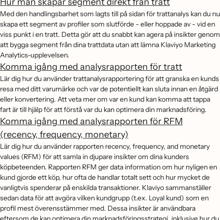
Hur man skapar segment direkt från tratt
Med den handlingsbarhet som lagts till på sidan för trattanalys kan du nu
skapa ett segment av profiler som slutförde - eller hoppade av - vid en
viss punkt i en tratt. Detta gör att du snabbt kan agera på insikter genom
att bygga segment från dina trattdata utan att lämna Klaviyo Marketing
Analytics-upplevelsen.
Komma igång med analysrapporten för tratt
Lär dig hur du använder trattanalysrapportering för att granska en kunds
resa med ditt varumärke och var de potentiellt kan sluta innan en åtgärd
eller konvertering. Att veta mer om var en kund kan komma att tappa
fart är till hjälp för att förstå var du kan optimera din marknadsföring.
Komma igång med analysrapporten för RFM
(recency, frequency, monetary)
Lär dig hur du använder rapporten recency, frequency, and monetary
values (RFM) för att samla in djupare insikter om dina kunders
köpbeteenden. Rapporten RFM ger data information om hur nyligen en
kund gjorde ett köp, hur ofta de handlar totalt sett och hur mycket de
vanligtvis spenderar på enskilda transaktioner. Klaviyo sammanställer
sedan data för att avgöra vilken kundgrupp (t.ex. Loyal kund) som en
profil mest överensstämmer med. Dessa insikter är användbara
eftersom de kan optimera din marknadsföringsstrategi, inklusive hur du