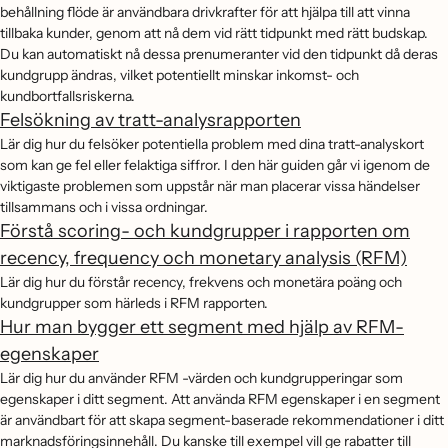
behållning flöde är användbara drivkrafter för att hjälpa till att vinna
tillbaka kunder, genom att nå dem vid rätt tidpunkt med rätt budskap.
Du kan automatiskt nå dessa prenumeranter vid den tidpunkt då deras
kundgrupp ändras, vilket potentiellt minskar inkomst- och
kundbortfallsriskerna.
Felsökning av tratt-analysrapporten
Lär dig hur du felsöker potentiella problem med dina tratt-analyskort
som kan ge fel eller felaktiga siffror. I den här guiden går vi igenom de
viktigaste problemen som uppstår när man placerar vissa händelser
tillsammans och i vissa ordningar.
Förstå scoring- och kundgrupper i rapporten om
recency, frequency och monetary analysis (RFM)
Lär dig hur du förstår recency, frekvens och monetära poäng och
kundgrupper som härleds i RFM rapporten.
Hur man bygger ett segment med hjälp av RFM-
egenskaper
Lär dig hur du använder RFM -värden och kundgrupperingar som
egenskaper i ditt segment. Att använda RFM egenskaper i en segment
är användbart för att skapa segment-baserade rekommendationer i ditt
marknadsföringsinnehåll. Du kanske till exempel vill ge rabatter till