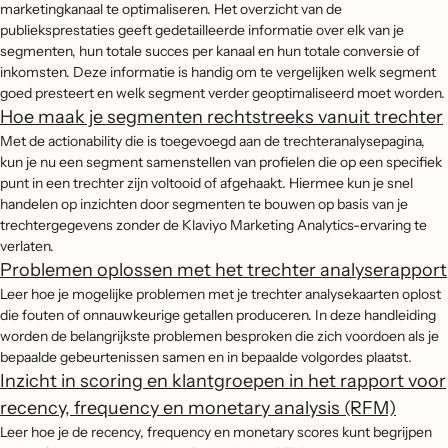
marketingkanaal te optimaliseren. Het overzicht van de
publieksprestaties geeft gedetailleerde informatie over elk van je
segmenten, hun totale succes per kanaal en hun totale conversie of
inkomsten. Deze informatie is handig om te vergelijken welk segment
goed presteert en welk segment verder geoptimaliseerd moet worden.
Hoe maak je segmenten rechtstreeks vanuit trechter
Met de actionability die is toegevoegd aan de trechteranalysepagina,
kun je nu een segment samenstellen van profielen die op een specifiek
punt in een trechter zijn voltooid of afgehaakt. Hiermee kun je snel
handelen op inzichten door segmenten te bouwen op basis van je
trechtergegevens zonder de Klaviyo Marketing Analytics-ervaring te
verlaten.
Problemen oplossen met het trechter analyserapport
Leer hoe je mogelijke problemen met je trechter analysekaarten oplost
die fouten of onnauwkeurige getallen produceren. In deze handleiding
worden de belangrijkste problemen besproken die zich voordoen als je
bepaalde gebeurtenissen samen en in bepaalde volgordes plaatst.
Inzicht in scoring en klantgroepen in het rapport voor
recency, frequency en monetary analysis (RFM)
Leer hoe je de recency, frequency en monetary scores kunt begrijpen