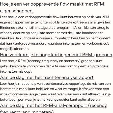
Hoe je een verlooppreventie flow maakt met RFM
eigenschappen
Leer hoe je een verlooppreventie flow kunt bouwen op basis van RFM
eigenschappen om je te richten op klanten die extreem zijn afgevallen.
Bindende stromen zijn nuttige stuurprogramma's om klanten terug te
winnen, door ze op het juiste moment met de juiste boodschap te
bereiken. Je kunt deze abonnee automatisch bereiken op het moment
dat hun klantgroep verandert, waardoor inkomsten- en verlooprisico's
mogelijk afnemen.
Hoe voorkom je te hoge kortingen met RFM-groepen
Leer hoe je RFM (recency, frequency en monetary) groepen kunt
gebruiken om te voorkomen dat je te veel korting geeft en potentiële
inkomsten misloopt.
Aan de slag met het trechter analyserapport
Leer hoe je met behulp van trechteranalyse rapportage de reis van een
klant met je merk kunt bekijken en waar ze mogelijk afhaken voor een
actie of conversie. Als je meer weet over waar een klant afhaakt, kun je
beter begrijpen waar je je marketingtrechter kunt optimaliseren.
Aan de slag met het RFM-analyserapport (recency,
frequency and monetary)