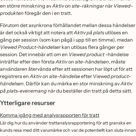
en större minskning av
Aktiv on site-räkningar
när
Viewed-
produkten
föregår den i en tratt.
Förutom det asynkrona förhållandet mellan dessa händelser
är det också viktigt att notera att
Aktiv på plats
utlöses en
gång per session (som kan pågå i upp till en timme), medan
Viewed Product-händelser
kan utlösas flera gånger per
session. Det innebär att om en
Viewed product
-händelse
inträffar efter den första
Aktiv on site-händelsen
, måste
användaren återvända efter att sessionen har löpt ut för att
registrera en
Aktiv on site-händelse
efter Viewed
product-
händelsen
. Därför kan du märka en stor minskning av
Aktiv
på plats-evenemang
när du beställer din tratt på detta sätt.
Ytterligare resurser
Komma igång med analysrapporten för tratt
Lär dig hur du använder trattanalysrapportering för att granska en
kunds resa med ditt varumärke och var de potentiellt kan sluta innan