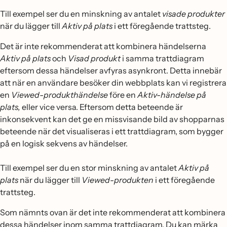
Till exempel ser du en minskning av antalet
visade produkter
när du lägger till
Aktiv på plats
i ett föregående trattsteg.
Det är inte rekommenderat att kombinera händelserna
Aktiv på plats
och
Visad produkt
i samma trattdiagram
eftersom dessa händelser avfyras asynkront. Detta innebär
att när en användare besöker din webbplats kan vi registrera
en
Viewed-produkthändelse
före en
Aktiv-händelse på
plats,
eller vice versa. Eftersom detta beteende är
inkonsekvent kan det ge en missvisande bild av shopparnas
beteende när det visualiseras i ett trattdiagram, som bygger
på en logisk sekvens av händelser.
Till exempel ser du en stor minskning av antalet
Aktiv på
plats
när du lägger till
Viewed-produkten
i ett föregående
trattsteg.
Som nämnts ovan är det inte rekommenderat att kombinera
dessa händelser inom samma trattdiagram. Du kan märka