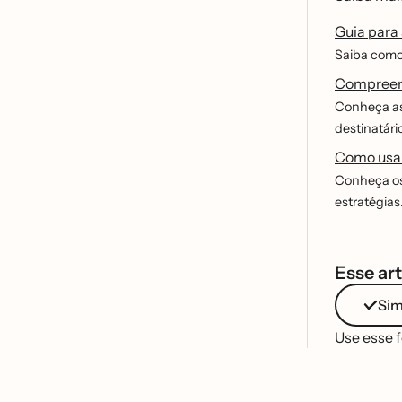
Guia para
Saiba como 
Compreen
Conheça a
destinatári
Como usar
Conheça os
estratégias
Esse art
Si
Use esse 