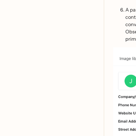
A pa
cont
con
Obse
prim