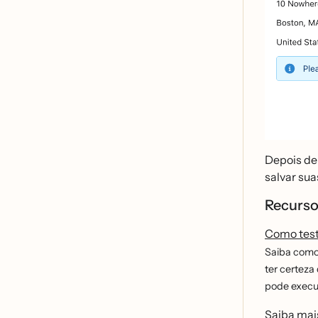
Depois de
salvar sua
Recurso
Como test
Saiba como 
ter certeza
pode execu
Saiba mai