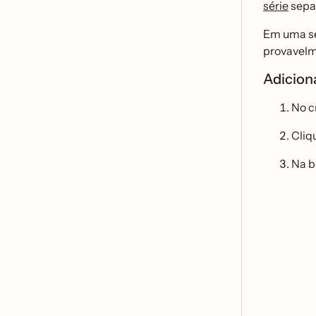
série
sepa
Em uma sé
provavelm
Adicion
No c
Cliq
Na b