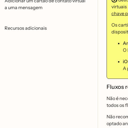
Adicionar um cartão de contato virtual
virtuai
a uma mensagem
chave p
Os cart
Recursos adicionais
disposit
An
O 
iO
A 
Fluxos 
Não é ne
todos os f
Não reco
optado an