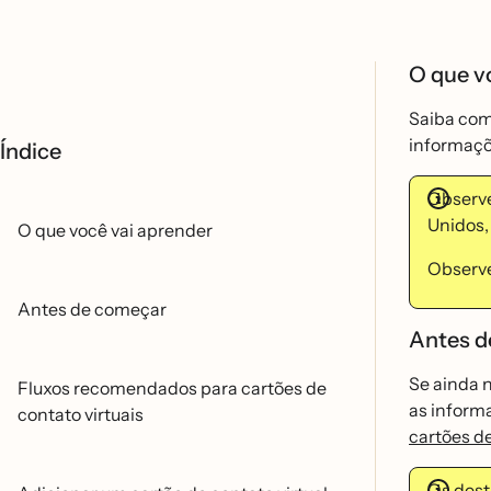
O que v
Saiba com
informaço
Índice
Observe
Unidos, 
O que você vai aprender
Observe 
Antes de começar
Antes d
Se ainda n
Fluxos recomendados para cartões de
as informa
contato virtuais
cartões d
Os dest