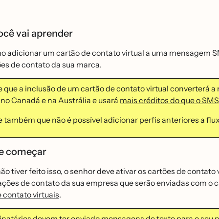
ocê vai aprender
o adicionar um cartão de contato virtual a uma mensagem S
̃es de contato da sua marca.
 que a inclusão de um cartão de contato virtual convertera
no Canadá e na Austrália e usará
mais créditos do que o SMS
também que não é possível adicionar perfis anteriores a fl
e começar
ão tiver feito isso, o senhor deve ativar os cartões de contato 
ções de contato da sua empresa que serão enviadas com o c
e contato virtuais
.
inatários devem ter enviado mensagens de texto para o seu n