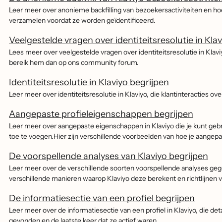
Leer meer over anonieme backfilling van bezoekersactiviteiten en ho
verzamelen voordat ze worden geïdentificeerd.
Veelgestelde vragen over identiteitsresolutie in Klav
Lees meer over veelgestelde vragen over identiteitsresolutie in Klaviy
bereik hem dan op ons community forum.
Identiteitsresolutie in Klaviyo begrijpen
Leer meer over identiteitsresolutie in Klaviyo, die klantinteracties o
Aangepaste profieleigenschappen begrijpen
Leer meer over aangepaste eigenschappen in Klaviyo die je kunt geb
toe te voegen.Hier zijn verschillende voorbeelden van hoe je aange
De voorspellende analyses van Klaviyo begrijpen
Leer meer over de verschillende soorten voorspellende analyses ge
verschillende manieren waarop Klaviyo deze berekent en richtlijnen 
De informatiesectie van een profiel begrijpen
Leer meer over de informatiesectie van een profiel in Klaviyo, die det
gevonden en de laatste keer dat ze actief waren.