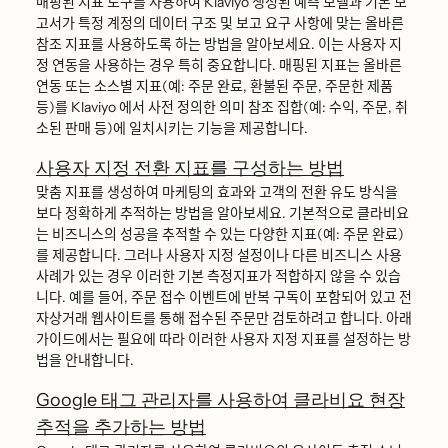
매핑된 지표 도구를 사용하여 Klaviyo 생성된 예측 모델과 기본 보
고서가 특정 계정의 데이터 구조 및 보고 요구 사항에 맞는 올바른
참조 지표를 사용하도록 하는 방법을 알아보세요. 이는 사용자 지
정 연동을 사용하는 경우 특히 중요합니다. 매핑된 지표는 올바른
연동 또는 소스별 지표(예: 주문 완료, 환불된 주문, 주문한 제품
등)를 Klaviyo 에서 사전 정의한 의미 참조 집합(예: 수익, 주문, 취
소된 판매 등)에 일치시키는 기능을 제공합니다.
사용자 지정 전환 지표를 구성하는 방법
맞춤 지표를 생성하여 마케팅의 효과와 고객의 전환 유도 방식을
보다 정확하게 추적하는 방법을 알아보세요. 기본적으로 클라비요
는 비즈니스의 성공을 추적할 수 있는 다양한 지표(예: 주문 완료)
를 제공합니다. 그러나 사용자 지정 설정이나 다른 비즈니스 사용
사례가 있는 경우 이러한 기본 측정지표가 적합하지 않을 수 있습
니다. 예를 들어, 주문 접수 이벤트에 반복 구독이 포함되어 있고 전
자상거래 웹사이트를 통해 접수된 주문만 검토하려고 합니다. 아래
가이드에서는 필요에 따라 이러한 사용자 지정 지표를 설정하는 방
법을 안내합니다.
Google 태그 관리자를 사용하여 클라비요 현장
추적을 추가하는 방법