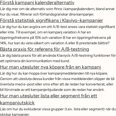
Förstå kampanj kalenderalternativ
Lär dig mer om de alternativ som finns i kampanjkalendern, bland annat
hur du visar, filtrerar och förhandsgranskar dina kampanjer.
Förstå statistisk signifikans i Klaviyo-kampanjer
Lär dig hur du kan avgöra om ett A/B-test anses vara statiskt signifikant
eller inte. Till exempel, om en kampanj variation A har en
öppningsfrekvens på 15% och variation B har en öppningsfrekvens på
14%, hur kan du veta säkert om variation A eller B presterade bättre?
Bästa praxis för referens för A/B-testning
Lär dig bästa praxis för att använda Klaviyo's A/B-testning funktioner för
att optimera din kommunikation med kund.
Hur man utesluter nya köpare från en kampanj
Lär dig hur du kan hoppa över kampanjmeddelanden till nya köpare.
Genom att utesluta dessa kunder från vissa meddelanden slipper de bli
överösta med e-post eller sms efter att de redan har konverterat, eller
bli förvirrade av ett kampanjerbjudande som de redan har använt.
Hur man utesluter lista eller segment från ett
kampanjutskick
Läs om hur du exkluderar vissa grupper (t.ex. lista eller segment) när du
skickar kampanjer.