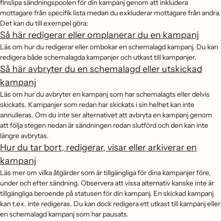
finslipa sändningspoolen för din kampanj genom att inkludera
mottagare från specifik lista medan du exkluderar mottagare från andra.
Det kan du till exempel göra:
Så här redigerar eller omplanerar du en kampanj
Läs om hur du redigerar eller ombokar en schemalagd kampanj. Du kan
redigera både schemalagda kampanjer och utkast till kampanjer.
Så här avbryter du en schemalagd eller utskickad
kampanj
Läs om hur du avbryter en kampanj som har schemalagts eller delvis
skickats. Kampanjer som redan har skickats i sin helhet kan inte
annulleras. Om du inte ser alternativet att avbryta en kampanj genom
att följa stegen nedan är sändningen redan slutförd och den kan inte
längre avbrytas.
Hur du tar bort, redigerar, visar eller arkiverar en
kampanj
Läs mer om vilka åtgärder som är tillgängliga för dina kampanjer före,
under och efter sändning. Observera att vissa alternativ kanske inte är
tillgängliga beroende på statusen för din kampanj. En skickad kampanj
kan t.ex. inte redigeras. Du kan dock redigera ett utkast till kampanj eller
en schemalagd kampanj som har pausats.