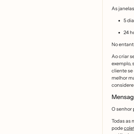
As janelas
5 di
24 h
No entanto
Ao criar s
exemplo, 
cliente s
melhor ma
considere
Mensage
O senhor 
Todas as 
pode
cole