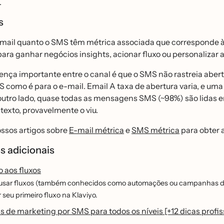
.
as
mail quanto o SMS têm métrica associada que corresponde à
para ganhar negócios insights, acionar fluxo ou personalizar 
nça importante entre o canal é que o SMS não rastreia abertu
S como é para o e-mail. Email A taxa de abertura varia, e 
outro lado, quase todas as mensagens SMS (~98%) são lidas e
texto, provavelmente o viu.
ssos artigos sobre
E-mail métrica
e
SMS métrica
para obter 
s adicionais
 aos fluxos
sar fluxos (também conhecidos como automações ou campanhas drip
 seu primeiro fluxo na Klaviyo.
as de marketing por SMS para todos os níveis [+12 dicas profis