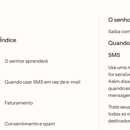
O senho
Saiba com
Índice
Quando 
SMS
O senhor aprenderá
Use uma m
for sensi
Além diss
Quando usar SMS em vez de e-mail
quando es
mensagem 
Faturamento
Trate seus
todas as o
dedicados
Consentimento e spam