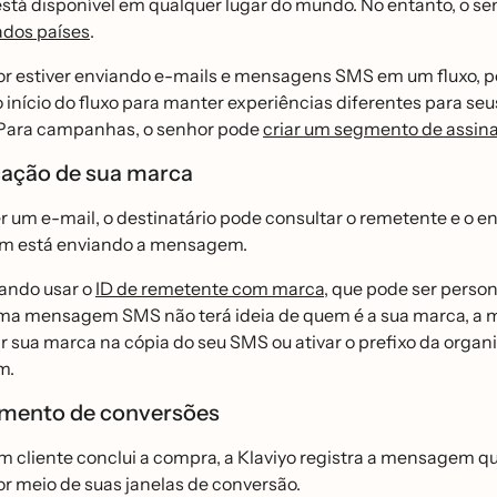
stá disponível em qualquer lugar do mundo. No entanto, o 
dos países
.
or estiver enviando e-mails e mensagens SMS em um fluxo, po
 início do fluxo para manter experiências diferentes para s
Para campanhas, o senhor pode
criar um segmento de assin
cação de sua marca
 um e-mail, o destinatário pode consultar o remetente e o e
m está enviando a mensagem.
ando usar o
ID de remetente com marca
, que pode ser perso
a mensagem SMS não terá ideia de quem é a sua marca, a m
 sua marca na cópia do seu SMS ou ativar o prefixo da organi
m.
mento de conversões
cliente conclui a compra, a Klaviyo registra a mensagem que o
r meio de suas janelas de conversão.