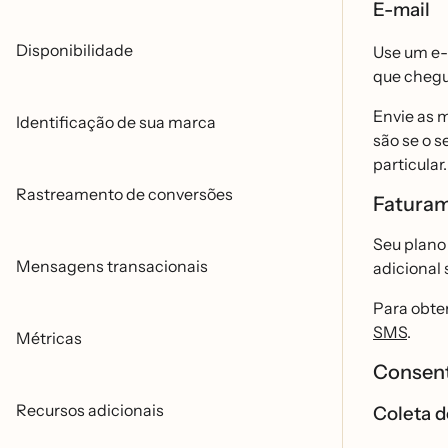
E-mail
Disponibilidade
Use um e-
que chegu
Envie as m
Identificação de sua marca
são se o 
particular.
Rastreamento de conversões
Fatura
Seu plano 
Mensagens transacionais
adicional
Para obter
SMS
.
Métricas
Consen
Recursos adicionais
Coleta 