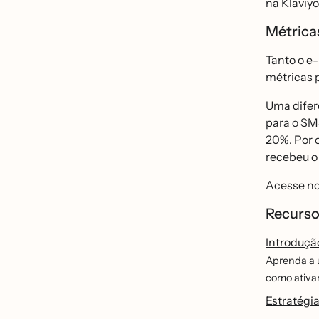
na Klaviyo
Métric
Tanto o e-
métricas 
Uma difere
para o SM
20%. Por 
recebeu o 
Acesse no
Recurso
Introdução
Aprenda a u
como ativar
Estratégi