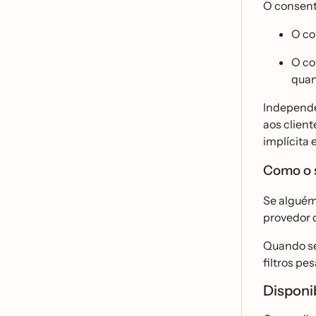
O consent
O co
O co
quan
Independe
aos clien
implícita
Como o s
Se alguém
provedor 
Quando se
filtros pe
Disponi