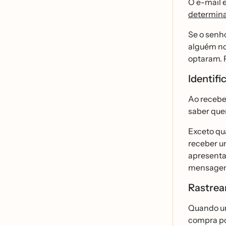
O e-mail e
determina
Se o senh
alguém no
optaram. 
Identifi
Ao receber
saber que
Exceto qu
receber um
apresentar
mensage
Rastrea
Quando um 
compra po