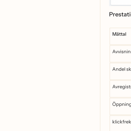
Prestati
Mättal
Avvisni
Andel sk
Avregist
Öppnin
klickfre