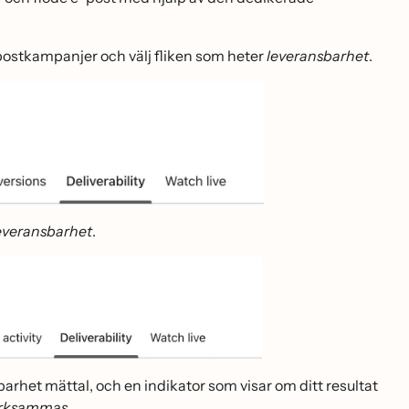
-postkampanjer och välj fliken som heter
leveransbarhet
.
everansbarhet
.
sbarhet mättal, och en indikator som visar om ditt resultat
̈rksammas
.