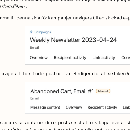
arhetsfliken
.
omma till denna sida för kampanjer, navigera till en skickad e
, navigera till din flöde-post och välj
Redigera
för att se fliken
l
̈r sidan visas data om din e-posts resultat för viktiga leveran
a områden är
hälsosamt
,
kan förbättras
eller
behöver uppma