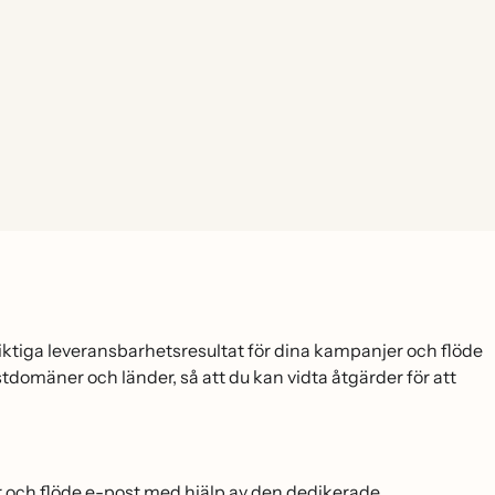
viktiga leveransbarhetsresultat för dina kampanjer och flöde
omäner och länder, så att du kan vidta åtgärder för att
och flöde e-post med hjälp av den dedikerade