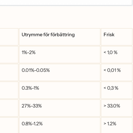
Utrymme för förbättring
Frisk
1%-2%
< 1,0 %
0.01%-0.05%
< 0,01 %
0.3%-1%
< 0,3 %
27%-33%
> 33.0%
0.8%-1.2%
> 1.2%