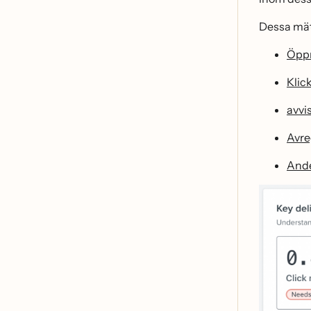
Dessa mät
Öpp
Klic
avvi
Avre
Ande