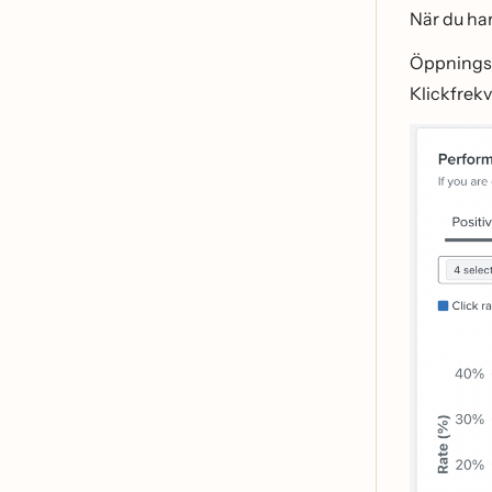
När du ha
Öppnings
Klickfrek