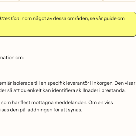
Attention
inom något av dessa områden, se vår guide om
rmation om:
är isolerade till en specifik leverantör i inkorgen. Den visar
er så att du enkelt kan identifiera skillnader i prestanda.
 de som har flest mottagna meddelanden. Om en viss
isas den på laddningen för att synas.