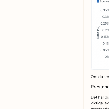
Om du ser
Prestan
Det här d
viktiga le
prestanda