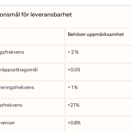
onsmål för leveransbarhet
Behöver uppmärksamhet
ngsfrekvens
> 2 %
räppostklagomål
>0.05
reringsfrekvens
> 1 %
gsfrekvens
<27%
kvenser
<0.8%