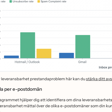
 leveransbarhet prestandaproblem här kan du
stärka ditt av
da per e-postdomän
iagrammet hjälper dig att identifiera om dina leveransbarhets
veransbarhet mättal över de olika e-postdomäner som din kund
.