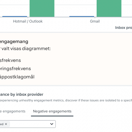
 engagemang
r valt visas diagrammet:
sfrekvens
eringsfrekvens
äppostklagomål