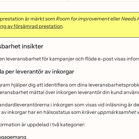
prestation är märkt som
Room for improvement
eller
Needs 
ing av försämrad prestation
.
sbarhet insikter
en leveransbarhet för kampanjer och flöde e-post visas info
a per leverantör av inkorgar
ram hjälper dig att identifiera om dina leveransbarhetsproblem 
veransbarhet mättal över inkorgen leverantör din kund använd
ndardleverantörerna i inkorgen som visas vid inläsning är
r av inkorgar har en hälsostatus som
kräver uppmärksamhet
v
rmation är uppdelad i två kategorier:
 engagemang