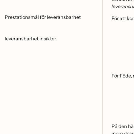
leveransb
Prestationsmål för leveransbarhet
För att k
leveransbarhet insikter
För flöde
På den ha
inom dess