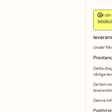
Om din 
felsökn
leveran
Under flik
Prestand
Detta diag
viktiga le
De fem sta
leverantö
Denna info
Positivt