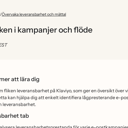
/
Övervaka leveransbarhet och mättal
iken i kampanjer och flöde
 EST
er att lära dig
m fliken leveransbarhet på Klaviyo, som ger en översikt över 
tta kan hjälpa dig att enkelt identifiera lågpresterande e-postd
n leveransbarhet.
sbarhet tab
alysera leveransbarhetsprestanda för varje e-postkampanjer 