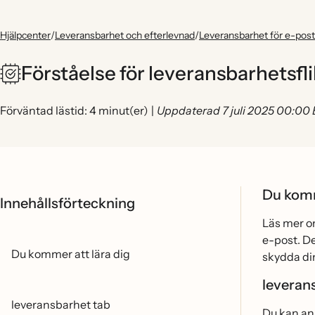
Hjälpcenter
/
Leveransbarhet och efterlevnad
/
Leveransbarhet för e-post
Förståelse för leveransbarhetsfl
Förväntad lästid: 4 minut(er)
|
Uppdaterad 7 juli 2025 00:00
Du komm
Innehållsförteckning
Läs mer o
e-post. De
Du kommer att lära dig
skydda di
leveran
leveransbarhet tab
Du kan an