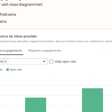
r valt visas diagrammet:
frekvens
vens