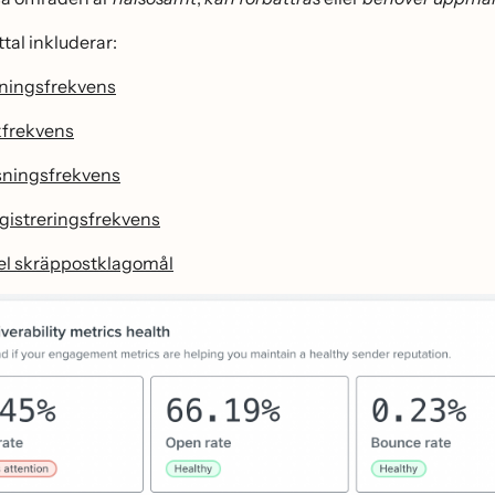
tal inkluderar:
ningsfrekvens
kfrekvens
sningsfrekvens
gistreringsfrekvens
l skräppostklagomål