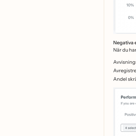
Negativa
När du ha
Avvisning
Avregistr
Andel skr