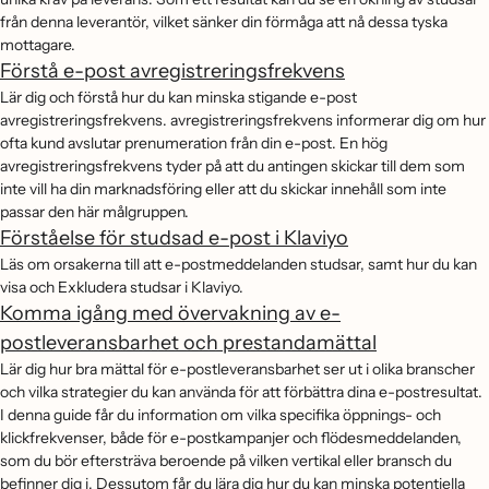
från denna leverantör, vilket sänker din förmåga att nå dessa tyska
mottagare.
Förstå e-post avregistreringsfrekvens
Lär dig och förstå hur du kan minska stigande e-post
avregistreringsfrekvens. avregistreringsfrekvens informerar dig om hur
ofta kund avslutar prenumeration från din e-post. En hög
avregistreringsfrekvens tyder på att du antingen skickar till dem som
inte vill ha din marknadsföring eller att du skickar innehåll som inte
passar den här målgruppen.
Förståelse för studsad e-post i Klaviyo
Läs om orsakerna till att e-postmeddelanden studsar, samt hur du kan
visa och Exkludera studsar i Klaviyo.
Komma igång med övervakning av e-
postleveransbarhet och prestandamättal
Lär dig hur bra mättal för e-postleveransbarhet ser ut i olika branscher
och vilka strategier du kan använda för att förbättra dina e-postresultat.
I denna guide får du information om vilka specifika öppnings- och
klickfrekvenser, både för e-postkampanjer och flödesmeddelanden,
som du bör eftersträva beroende på vilken vertikal eller bransch du
befinner dig i. Dessutom får du lära dig hur du kan minska potentiella