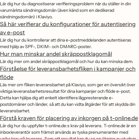
Lär dig hur du diagnostiserar verifieringsproblem när du ställer in din
varumärkta sändningsdomän (även känd som en dedikerad
sändningsdomän) i Klaviyo.
Så här verifierar du konfigurationer för autentisering
av e-post
Lär dig hur du kontrollerar att dina e-postmeddelanden autentiseras
med hjälp av SPF-, DKIM- och DMARC-poster.
Hur man minskar andel skräppostklagomål
Lär dig mer om andel skräppostklagomål och hur du kan minska dem.
Förståelse för leveransbarhetsfliken i kampanjer och
flöde
Läs mer om fliken leveransbarhet på Klaviyo, som ger en översikt över
viktiga leveransbarhetsresultat för dina kampanjer och flöde e-post.
Detta kan hjälpa dig att enkelt identifiera lågpresterande e-
postdomäner och länder, så att du kan vidta åtgärder för att skydda din
leveransbarhet.
Förstå kraven för placering av inkorgen på t-online.de
Lär dig hur du uppfyller t-online.de:s krav på leverans. T-online.de är en
inboxleverantör som främst används av tyska prenumeranter med
unika krav på leverans. Som ett resultat kan du se en ökning av studsar