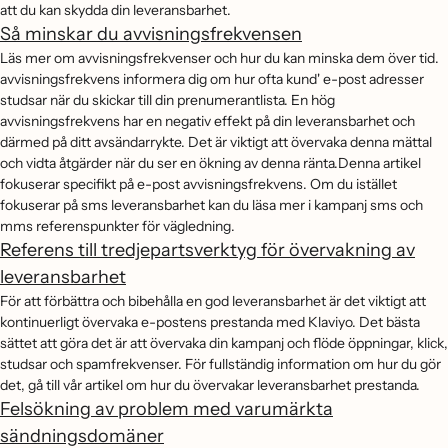
att du kan skydda din leveransbarhet.
Så minskar du avvisningsfrekvensen
Läs mer om avvisningsfrekvenser och hur du kan minska dem över tid.
avvisningsfrekvens informera dig om hur ofta kund' e-post adresser
studsar när du skickar till din prenumerantlista. En hög
avvisningsfrekvens har en negativ effekt på din leveransbarhet och
därmed på ditt avsändarrykte. Det är viktigt att övervaka denna mättal
och vidta åtgärder när du ser en ökning av denna ränta.Denna artikel
fokuserar specifikt på e-post avvisningsfrekvens. Om du istället
fokuserar på sms leveransbarhet kan du läsa mer i kampanj sms och
mms referenspunkter för vägledning.
Referens till tredjepartsverktyg för övervakning av
leveransbarhet
För att förbättra och bibehålla en god leveransbarhet är det viktigt att
kontinuerligt övervaka e-postens prestanda med Klaviyo. Det bästa
sättet att göra det är att övervaka din kampanj och flöde öppningar, klick,
studsar och spamfrekvenser. För fullständig information om hur du gör
det, gå till vår artikel om hur du övervakar leveransbarhet prestanda.
Felsökning av problem med varumärkta
sändningsdomäner