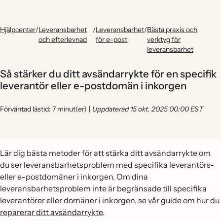
Hjälpcenter
/
Leveransbarhet
/
Leveransbarhet
/
Bästa praxis och
och efterlevnad
för e-post
verktyg för
leveransbarhet
Så stärker du ditt avsändarrykte för en specifik
leverantör eller e-postdomän i inkorgen
Förväntad lästid: 7 minut(er)
|
Uppdaterad 15 okt. 2025 00:00 EST
Lär dig bästa metoder för att stärka ditt avsändarrykte om
du ser leveransbarhetsproblem med specifika leverantörs-
eller e-postdomäner i inkorgen. Om dina
leveransbarhetsproblem inte är begränsade till specifika
leverantörer eller domäner i inkorgen, se vår guide om hur
du
reparerar ditt avsändarrykte
.