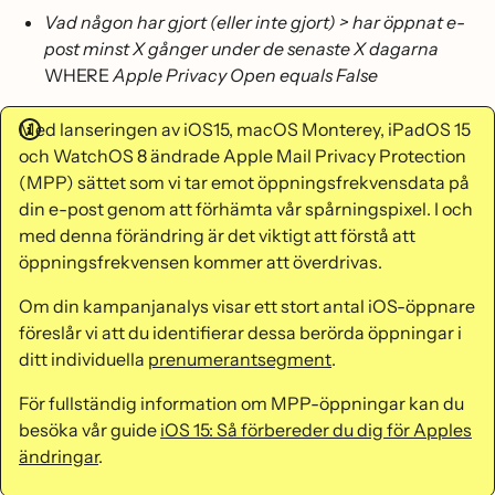
Vad någon har gjort (eller inte gjort) > har öppnat e-
post minst X gånger under de senaste X dagarna
WHERE
Apple Privacy Open equals False
Med lanseringen av iOS15, macOS Monterey, iPadOS 15
och WatchOS 8 ändrade Apple Mail Privacy Protection
(MPP) sättet som vi tar emot öppningsfrekvensdata på
din e-post genom att förhämta vår spårningspixel. I och
med denna förändring är det viktigt att förstå att
öppningsfrekvensen kommer att överdrivas.
Om din kampanjanalys visar ett stort antal iOS-öppnare
föreslår vi att du identifierar dessa berörda öppningar i
ditt individuella
prenumerantsegment
.
För fullständig information om MPP-öppningar kan du
besöka vår guide
iOS 15: Så förbereder du dig för Apples
ändringar
.