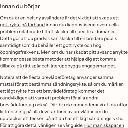
Innan du börjar
Om du är en helt ny avsändare är det viktigt att skapa
ett
gott rykte på förhand
innan du diagnostiserar eventuella
problem relaterade till att skicka till specifika domäner.
Detta gör att du gradvis kan skicka till en bredare publik
samtidigt som du behåller ett gott rykte och hög
öppningsfrekvens. Men om du har skadat ditt avsändarrykte
kommer dessa bästa metoder att hjälpa dig att komma
tillbaka på rätt spår och återuppbygga engagemanget.
Notera att de flesta brevlådeföretag använder samma
mättal för att bestämma sändningsrykte, så om du märker
ett lågt rykte hos ett brevlådeföretag kommer det
oundvikligen att vara ett problem för alla andra
brevlådeföretag också. Därför rekommenderar vi att du utför
listrensning på alla leverantörer av brevlådor om du
upptäcker ett tecken på att du har ett lågt sändningsrykte.
För att göra detta, vänligen se vår guide,
Hur man skapar en