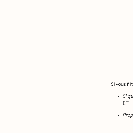
Si vous fil
Si qu
ET
Prop