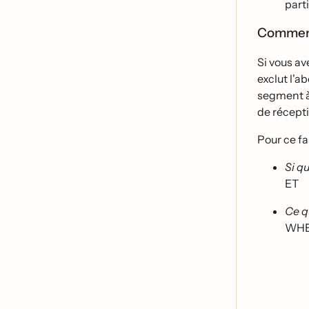
part
Comment 
Si vous av
exclut l'a
segment à
de récepti
Pour ce fa
Si qu
ET
Ce q
WH