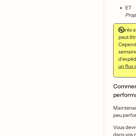
ET
Prop
Après a
peut ê
Cependa
semaines
d'expéd
un flux
Comment 
perform
Maintenant
peu perfor
Vous devre
dans vos 