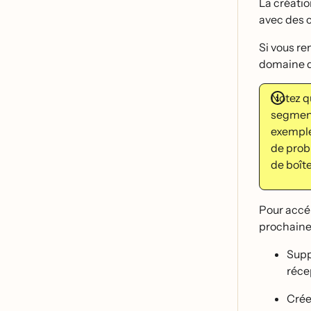
La créati
avec des 
Si vous re
domaine de
Notez qu
segmenta
exemple,
de probl
de boît
Pour accé
prochaine
Supp
réc
Cré