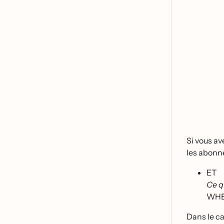
Si vous av
les abonne
ET
Ce q
WH
Dans le ca