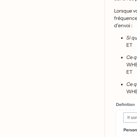
Lorsque vo
fréquence
d'envoi :
Si qu
ET
Ce q
WH
ET
Ce qu
WH