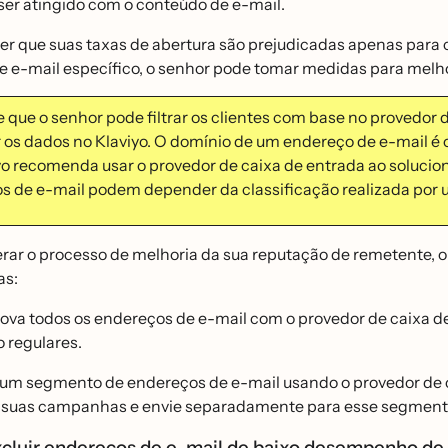
ser atingido com o conteúdo de e-mail.
er que suas taxas de abertura são prejudicadas apenas para
e e-mail específico, o senhor pode tomar medidas para melho
 que o senhor pode filtrar os clientes com base no provedor 
r os dados no Klaviyo. O domínio de um endereço de e-mail 
yo recomenda usar o provedor de caixa de entrada ao solucion
os de e-mail podem depender da classificação realizada por 
rar o processo de melhoria da sua reputação de remetente, o 
s:
va todos os endereços de e-mail com o provedor de caixa de
o regulares.
 um segmento de endereços de e-mail usando o provedor de 
suas campanhas e envie separadamente para esse segmento j
luir endereços de e-mail de baixo desempenho de 