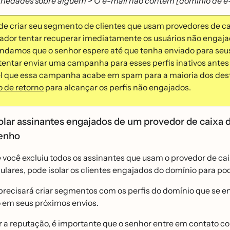
riedades sobre alguém > O e-mail não contém [domínio de e
de criar seu segmento de clientes que usam provedores de c
tador tentar recuperar imediatamente os usuários não enga
damos que o senhor espere até que tenha enviado para seus 
tentar enviar uma campanha para esses perfis inativos antes d
el que essa campanha acabe em spam para a maioria dos destin
o de retorno
para alcançar os perfis não engajados.
lar assinantes engajados de um provedor de caixa d
enho
 você excluiu todos os assinantes que usam o provedor de ca
ulares, pode isolar os clientes engajados do domínio para p
precisará criar segmentos com os perfis do domínio que se
em seus próximos envios.
 a reputação, é importante que o senhor entre em contato 