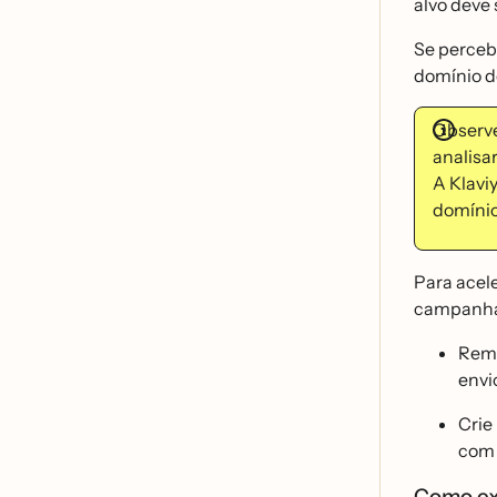
alvo deve 
Se perceb
domínio d
Observe
analisa
A Klavi
domíni
Para acele
campanha
Remo
envi
Crie
com 
Como exc