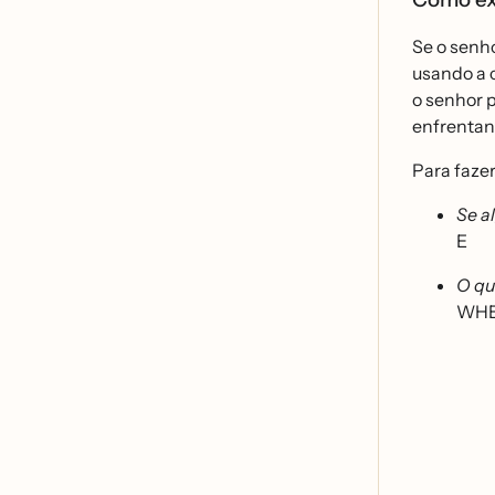
Se o senho
usando a 
o senhor 
enfrentan
Para fazer
Se a
E
O qu
WH