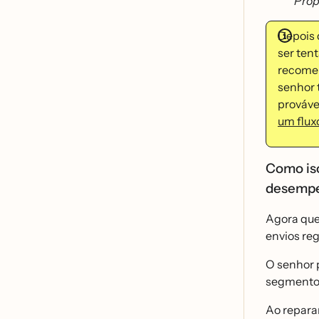
Prop
Depois 
ser ten
recomen
senhor 
prováv
um flux
Como iso
desemp
Agora que
envios reg
O senhor 
segmento 
Ao reparar