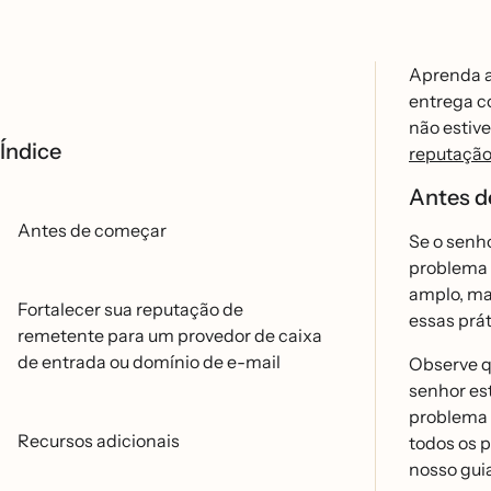
Aprenda a
entrega c
não estiv
Índice
reputaçã
Antes d
Antes de começar
Se o senh
problema r
amplo, man
Fortalecer sua reputação de
essas prá
remetente para um provedor de caixa
de entrada ou domínio de e-mail
Observe qu
senhor es
problema 
Recursos adicionais
todos os p
nosso gui