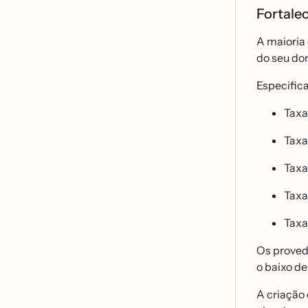
Fortale
A maioria 
do seu dom
Especifica
Taxa
Taxa
Taxas
Taxa
Taxa
Os provedo
o baixo d
A criação