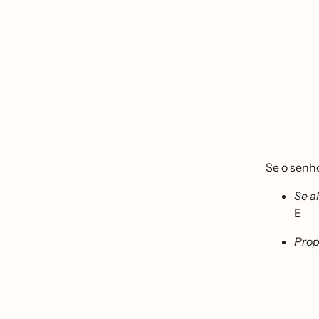
Se o senho
Se al
E
Prop