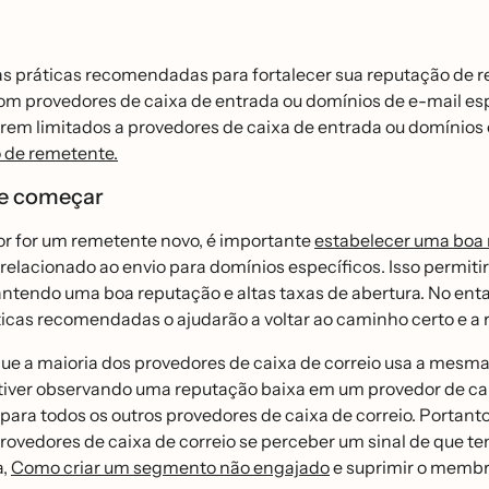
s práticas recomendadas para fortalecer sua reputação de
om provedores de caixa de entrada ou domínios de e-mail es
erem limitados a provedores de caixa de entrada ou domínios
o de remetente.
e começar
or for um remetente novo, é importante
estabelecer uma boa 
elacionado ao envio para domínios específicos. Isso permit
tendo uma boa reputação e altas taxas de abertura. No entan
ticas recomendadas o ajudarão a voltar ao caminho certo e a
e a maioria dos provedores de caixa de correio usa a mesma me
tiver observando uma reputação baixa em um provedor de cai
para todos os outros provedores de caixa de correio. Portan
rovedores de caixa de correio se perceber um sinal de que tem
a,
Como criar um segmento não engajado
e suprimir o memb