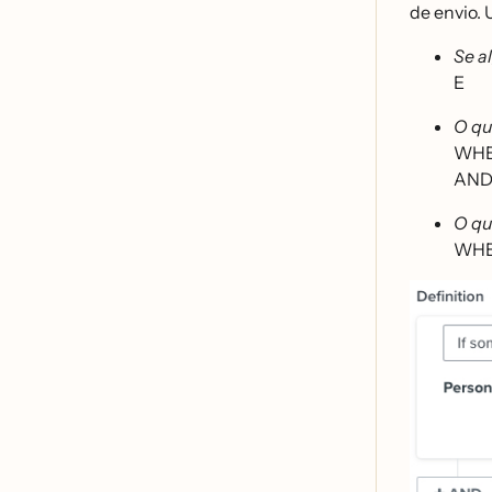
de envio.
Se a
E
O qu
WH
AN
O qu
WH