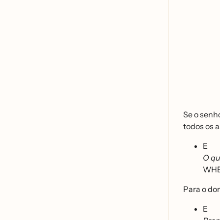
Se o senh
todos os 
E
O qu
WH
Para o dom
E