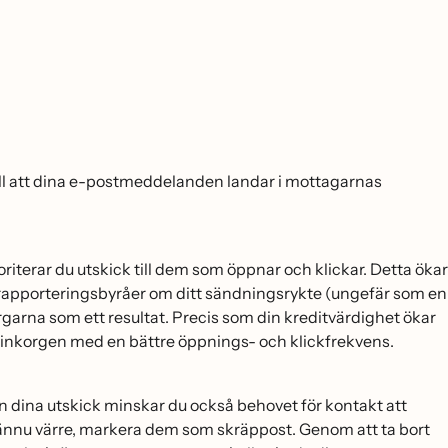
se till att dina e-postmeddelanden landar i mottagarnas
terar du utskick till dem som öppnar och klickar. Detta ökar
m-rapporteringsbyråer om ditt sändningsrykte (ungefär som en
arna som ett resultat. Precis som din kreditvärdighet ökar
a i inkorgen med en bättre öppnings- och klickfrekvens.
 dina utskick minskar du också behovet för kontakt att
̈nnu värre, markera dem som skräppost. Genom att ta bort