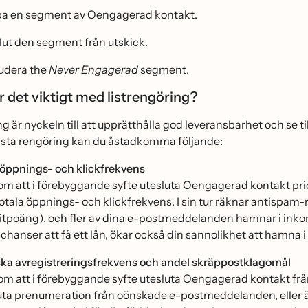
a en segment av Oengagerad kontakt.
lut den segment från utskick.
udera the
Never Engagerad
segment.
är det viktigt med listrengöring?
ing är nyckeln till att upprätthålla god leveransbarhet och 
lista rengöring kan du åstadkomma följande:
 öppnings- och klickfrekvens
m att i förebyggande syfte utesluta Oengagerad kontakt priori
totala öppnings- och klickfrekvens. I sin tur räknar antispa
itpoäng), och fler av dina e-postmeddelanden hamnar i inkorg
 chanser att få ett lån, ökar också din sannolikhet att hamn
ka avregistreringsfrekvens och andel skräppostklagomål
m att i förebyggande syfte utesluta Oengagerad kontakt från
uta prenumeration från oönskade e-postmeddelanden, eller a