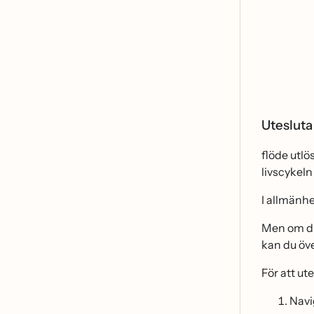
Utesluta
flöde utl
livscykeln
I allmänh
Men om du 
kan du öv
För att ut
Navig