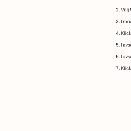
Välj
I mo
Klic
I avs
I avs
Klic