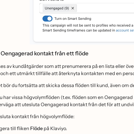
 Oengagerad kontakt från ett flöde
öses av kundåtgärder som att prenumerera på en lista eller o
 och ett utmärkt tillfälle att återknyta kontakten med en per
et bör du fortsätta att skicka dessa flöden till kund, även om
har vissa högvolymflöden (t.ex. flöden som en Oengagerad k
erväga att utesluta Oengagerad kontakt från det för att undvi
esluta kontakt från högvolymflöde:
era till fliken
Flöde
på Klaviyo.