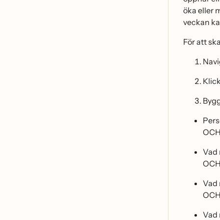
öka eller
veckan kan
För att s
Navig
Klic
Bygg
Pers
OC
Vad n
OC
Vad 
OC
Vad 