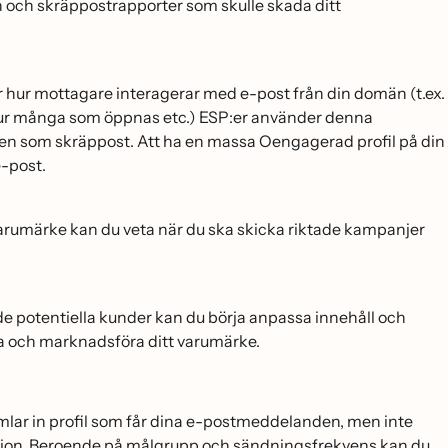
n och skräppostrapporter som skulle skada ditt
 hur mottagare interagerar med e-post från din domän (t.ex.
 många som öppnas etc.) ESP:er använder denna
den som skräppost. Att ha en massa Oengagerad profil på din
e-post.
 varumärke kan du veta när du ska skicka riktade kampanjer
rade potentiella kunder kan du börja anpassa innehåll och
 och marknadsföra ditt varumärke.
ar in profil som får dina e-postmeddelanden, men inte
tion. Beroende på målgrupp och sändningsfrekvens kan du