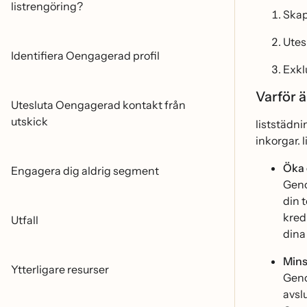
listrengöring?
Skap
Utes
Identifiera Oengagerad profil
Exkl
Varför 
Utesluta Oengagerad kontakt från
utskick
liststädn
inkorgar. 
Öka
Engagera dig aldrig segment
Geno
din 
kred
Utfall
dina
Mins
Ytterligare resurser
Geno
avsl