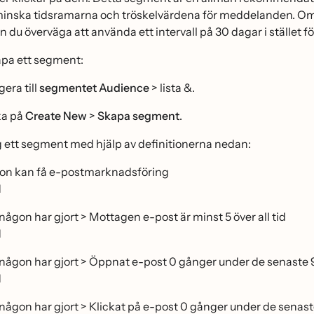
 minska tidsramarna och tröskelvärdena för meddelanden. Om d
 du överväga att använda ett intervall på 30 dagar i ställe
kapa ett segment:
era till
segmentet
Audience
> lista &.
ka på
Create New
>
Skapa segment
.
 ett segment med hjälp av definitionerna nedan:
on kan få e-postmarknadsföring
H
ågon har gjort > Mottagen e-post är minst 5 över all tid
H
någon har gjort > Öppnat e-post 0 gånger under de senaste
H
någon har gjort > Klickat på e-post 0 gånger under de sena