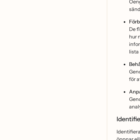
Oeng
sän
Förb
De f
hur 
info
lista
Beha
Geno
för
Anpa
Genom
anal
Identif
Identifie
öppnar el