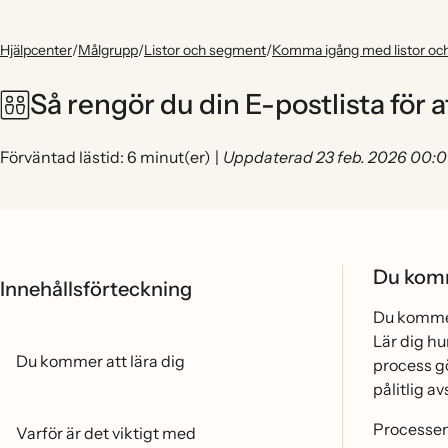
Hjälpcenter
/
Målgrupp
/
Listor och segment
/
Komma igång med listor oc
Så rengör du din E-postlista för 
Förväntad lästid: 6 minut(er)
|
Uppdaterad 23 feb. 2026 00:
Du komm
Innehållsförteckning
Du kommer 
Lär dig h
Du kommer att lära dig
process go
pålitlig a
Processen 
Varför är det viktigt med