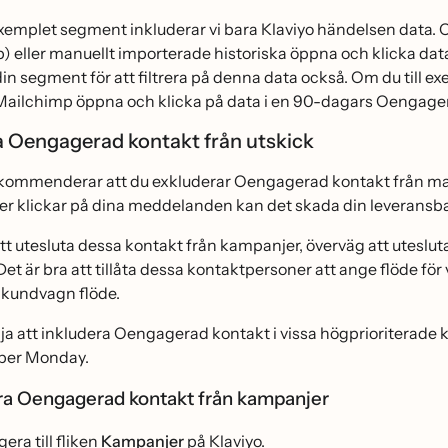
 exemplet segment inkluderar vi bara Klaviyo händelsen data. 
 eller manuellt importerade historiska öppna och klicka data
l din segment för att filtrera på denna data också. Om du till 
Mailchimp öppna och klicka på data i en 90-dagars Oengag
a Oengagerad kontakt från utskick
ekommenderar att du exkluderar Oengagerad kontakt från maj
ler klickar på dina meddelanden kan det skada din leveransbar
tt utesluta dessa kontakt från kampanjer, överväg att uteslut
Det är bra att tillåta dessa kontaktpersoner att ange flöde f
 kundvagn flöde.
lja att inkludera Oengagerad kontakt i vissa högprioriterad
ber Monday.
a Oengagerad kontakt från kampanjer
era till fliken
Kampanjer
på Klaviyo.