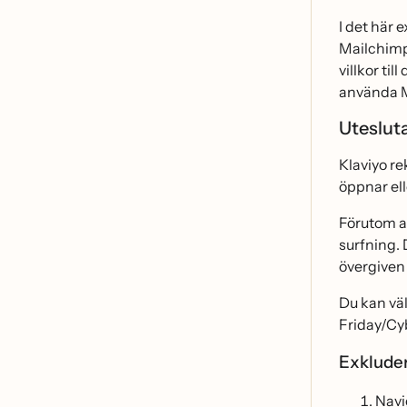
I det här
Mailchimp)
villkor til
använda 
Uteslut
Klaviyo r
öppnar el
Förutom a
surfning. 
övergiven
Du kan vä
Friday/Cy
Exkluder
Navig