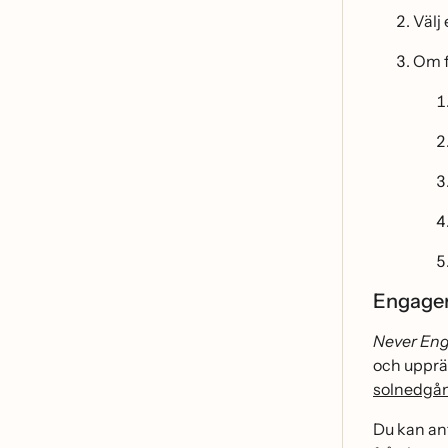
Välj
Om f
Engager
Never En
och upprä
solnedgån
Du kan an