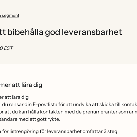
h segment
att bibehålla god leveransbarhet
00 EST
er att lära dig
att lära dig
ur du rensar din E-postlista för att undvika att skicka till kont
̈r att du kan hålla kontakten med de prenumeranter som är
vsändare med ett gott rykte.
för listrengöring för leveransbarhet omfattar 3 steg: