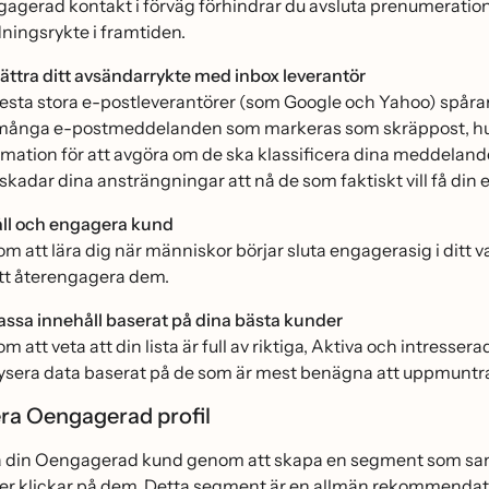
agerad kontakt i förväg förhindrar du avsluta prenumeratio
dningsrykte i framtiden.
ättra ditt avsändarrykte med inbox leverantör
lesta stora e-postleverantörer (som Google och Yahoo) spårar
många e-postmeddelanden som markeras som skräppost, hur
rmation för att avgöra om de ska klassificera dina meddelan
 skadar dina ansträngningar att nå de som faktiskt vill få din 
̊ll och engagera kund
m att lära dig när människor börjar sluta engagerasig i ditt
 att återengagera dem.
ssa innehåll baserat på dina bästa kunder
 att veta att din lista är full av riktiga, Aktiva och intresse
ysera data baserat på de som är mest benägna att uppmuntra
iera Oengagerad profil
ra din Oengagerad kund genom att skapa en segment som saml
ler klickar på dem. Detta segment är en allmän rekommenda