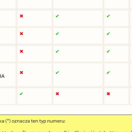
✖
✔
✔
✖
✔
✔
✖
✔
✔
✖
✔
✔
IA
✔
✖
✖
a (*) oznacza ten typ numeru: