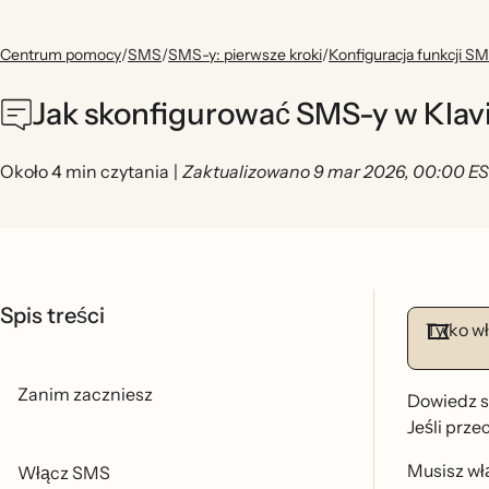
Centrum pomocy
/
SMS
/
SMS-y: pierwsze kroki
/
Konfiguracja funkcji S
Jak skonfigurować SMS-y w Klav
Około 4 min czytania
|
Zaktualizowano 9 mar 2026, 00:00 E
Spis treści
Tylko w
Zanim zaczniesz
Dowiedz si
Jeśli prze
Musisz wła
Włącz SMS