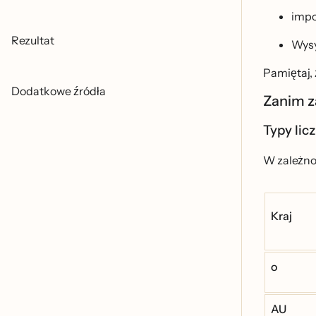
impo
Rezultat
Wysy
Pamiętaj, 
Dodatkowe źródła
Zanim z
Typy lic
W zależno
Kraj
o
AU