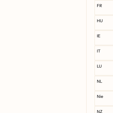
FR
HU
IE
IT
LU
NL
Nie
NZ