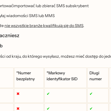
rtowaćimportować lub zbierać SMS subskrybent
łaj wiadomości SMS lub MMS
że
nie wszystkie branże kwalifikują się do SMS
.
aczniesz
zb
ści od kraju, do którego wysyłasz, możesz mieć dostęp do je
*Numer
*Markowy
Długi
bezpłatny
identyfikator SID
numer
✖
✔
✔
✖
✔
✔