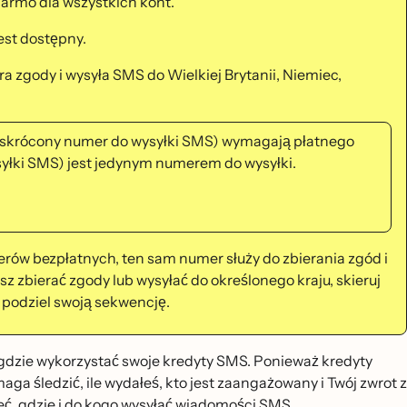
 darmo dla wszystkich kont.
st dostępny.
 zgody i wysyła SMS do Wielkiej Brytanii, Niemiec,
i skrócony numer do wysyłki SMS) wymagają płatnego
 wysyłki SMS) jest jedynym numerem do wysyłki.
́w bezpłatnych, ten sam numer służy do zbierania zgód i
esz zbierać zgody lub wysyłać do określonego kraju, skieruj
 podziel swoją sekwencję.
́, gdzie wykorzystać swoje kredyty SMS. Ponieważ kredyty
maga śledzić, ile wydałeś, kto jest zaangażowany i Twój zwrot z
eć, gdzie i do kogo wysyłać wiadomości SMS.