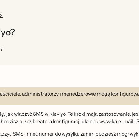
MS
iyo?
ST
łaściciele, administratorzy i menedżerowie mogą konfigurow
ę, jak włączyć SMS w Klaviyo. Te kroki mają zastosowanie, jes
chodzisz przez kreatora konfiguracji dla obu wysyłka e-mail i SMS
̨czyć SMS i mieć numer do wysyłki, zanim będziesz mógł wyko