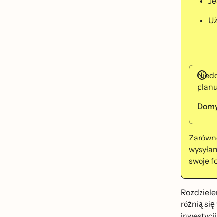
Je
Uz
Niedo
planu
Domys
Zarówn
wysyłani
swoje fo
Rozdzielen
różnią s
inwestycji