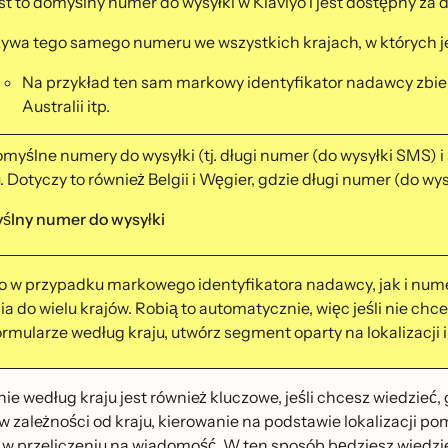
st to domyślny numer do wysyłki w Klaviyo i jest dostępny za
̇ywa tego samego numeru we wszystkich krajach, w których je
Na przykład ten sam markowy identyfikator nadawcy zbiera
Australii itp.
myślne numery do wysyłki (tj. długi numer (do wysyłki SMS) 
. Dotyczy to również Belgii i Węgier, gdzie długi numer (do
́lny numer do wysyłki
o w przypadku markowego identyfikatora nadawcy, jak i numero
a do wielu krajów. Robią to automatycznie, więc jeśli nie chc
rmularze według kraju, utwórz segment oparty na lokalizacji i
ie według kraju jest również kluczowe, jeśli chcesz wiedziec
ię w zależności od kraju, kierowanie na podstawie lokalizacji po
 w przeliczeniu na wiadomość. W ten sposób będziesz wiedzi