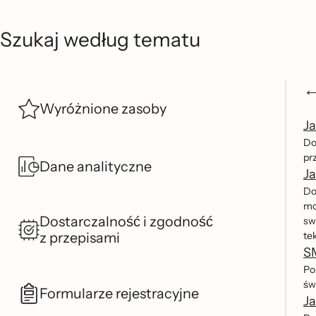
Szukaj według tematu
Wyróżnione zasoby
Ja
Dow
prz
Dane analityczne
Ja
Do
mo
Dostarczalność i zgodność
sw
z przepisami
tek
SM
Po
św
Formularze rejestracyjne
J