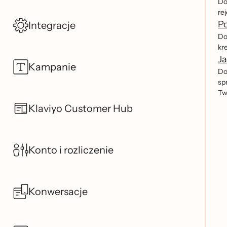
Do
re
Po
Integracje
Do
kr
Ja
Kampanie
Do
sp
Tw
Klaviyo Customer Hub
Konto i rozliczenie
Konwersacje