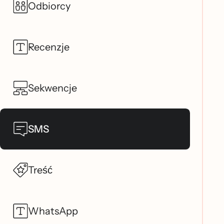
Odbiorcy
Recenzje
Sekwencje
SMS
Treść
WhatsApp