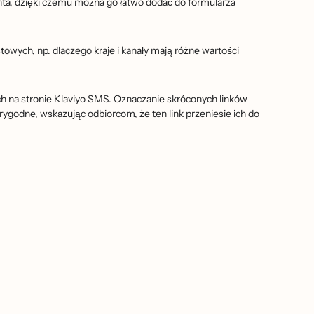
nta, dzięki czemu można go łatwo dodać do formularza
wych, np. dlaczego kraje i kanały mają różne wartości
ch na stronie Klaviyo SMS. Oznaczanie skróconych linków
rygodne, wskazując odbiorcom, że ten link przeniesie ich do