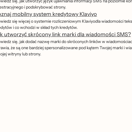
wiedz się, jak utworzyć język ujawniania informacji SMS na poziomie ko
jestracyjnego i podskrybować strony.
znaj mobilny system kredytowy Klaviyo
wiedz się więcej o systemie rozliczeniowym Klaviyodla wiadomości teksto
edytów i co wchodzi w skład tych kredytów.
k utworzyć skrócony link marki dla wiadomości SMS?
wiedz się, jak dodać nazwę marki do skróconych linków w wiadomościa
rawia, że są one bardziej spersonalizowane pod kątem Twojej marki i wia
ojej witryny lub strony.