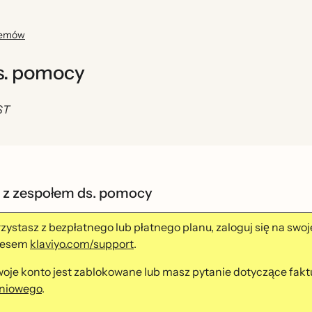
blemów
s. pomocy
ST
 z zespołem ds. pomocy
orzystasz z bezpłatnego lub płatnego planu, zaloguj się na swo
resem
klaviyo.com/support
.
Twoje konto jest zablokowane lub masz pytanie dotyczące fakt
eniowego
.