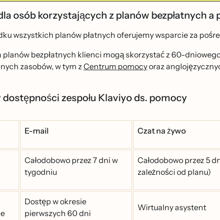
a osób korzystających z planów bezpłatnych a
ku wszystkich planów płatnych oferujemy wsparcie za pośre
planów bezpłatnych klienci mogą skorzystać z 60-dniowego
nnych zasobów, w tym z
Centrum pomocy
oraz anglojęzyczn
 dostępności zespołu Klaviyo ds. pomocy
E-mail
Czat na żywo
Całodobowo przez 7 dni w
Całodobowo przez 5 dni 
tygodniu
zależności od planu)
Dostęp w okresie
Wirtualny asystent
ne
pierwszych 60 dni