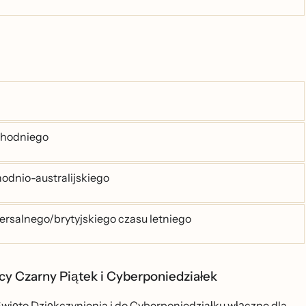
chodniego
odnio-australijskiego
ersalnego/brytyjskiego czasu letniego
cy Czarny Piątek i Cyberponiedziałek
więto Dziękczynienia i do Cyberponiedziałku włączne dla