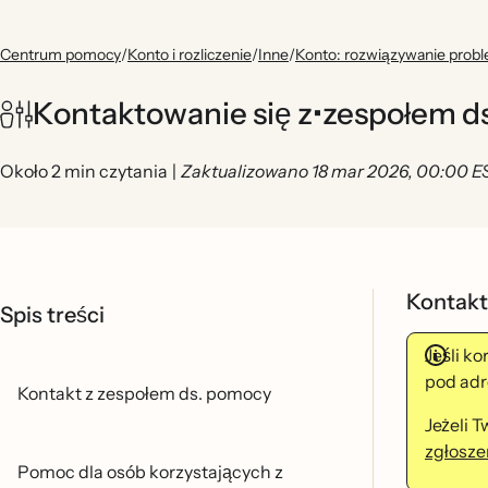
Centrum pomocy
/
Konto i rozliczenie
/
Inne
/
Konto: rozwiązywanie pro
Kontaktowanie się z•zespołem d
Około 2 min czytania
|
Zaktualizowano 18 mar 2026, 00:00 E
Kontakt
Spis treści
Jeśli k
pod ad
Kontakt z zespołem ds. pomocy
Jeżeli 
zgłosz
Pomoc dla osób korzystających z