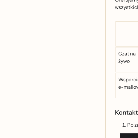
wszystkich
Czat na
żywo
Wsparci
e-mailo
Kontakt
Po z