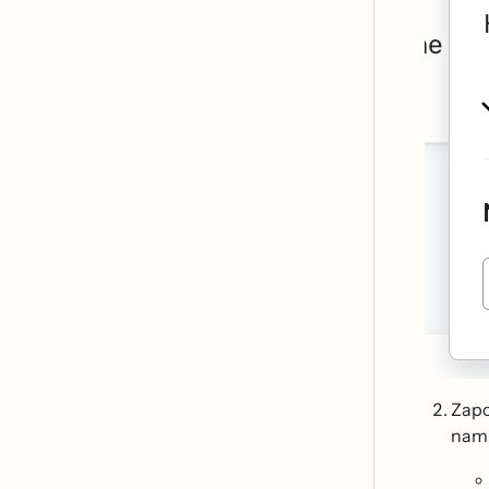
Zapo
nami