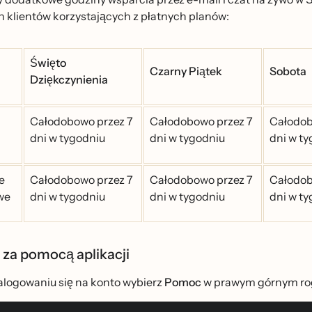
 klientów korzystających z płatnych planów:
Święto
Czarny Piątek
Sobota
Dziękczynienia
Całodobowo przez 7
Całodobowo przez 7
Całodob
dni w tygodniu
dni w tygodniu
dni w t
e
Całodobowo przez 7
Całodobowo przez 7
Całodob
we
dni w tygodniu
dni w tygodniu
dni w t
 za pomocą aplikacji
alogowaniu się na konto wybierz
Pomoc
w prawym górnym rogu