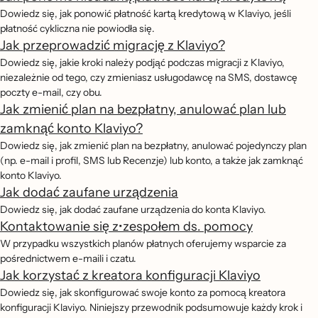
Dowiedz się, jak ponowić płatność kartą kredytową w Klaviyo, jeśli
płatność cykliczna nie powiodła się.
Jak przeprowadzić migrację z Klaviyo?
Dowiedz się, jakie kroki należy podjąć podczas migracji z Klaviyo,
niezależnie od tego, czy zmieniasz usługodawcę na SMS, dostawcę
poczty e-mail, czy obu.
Jak zmienić plan na bezpłatny, anulować plan lub
zamknąć konto Klaviyo?
Dowiedz się, jak zmienić plan na bezpłatny, anulować pojedynczy plan
(np. e-mail i profil, SMS lub Recenzje) lub konto, a także jak zamknąć
konto Klaviyo.
Jak dodać zaufane urządzenia
Dowiedz się, jak dodać zaufane urządzenia do konta Klaviyo.
Kontaktowanie się z•zespołem ds. pomocy
W przypadku wszystkich planów płatnych oferujemy wsparcie za
pośrednictwem e-maili i czatu.
Jak korzystać z kreatora konfiguracji Klaviyo
Dowiedz się, jak skonfigurować swoje konto za pomocą kreatora
konfiguracji Klaviyo. Niniejszy przewodnik podsumowuje każdy krok i