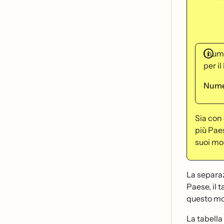
I num
per i
Numer
Sia con 
più Pae
suoi mod
La separaz
Paese, il 
questo mod
La tabella