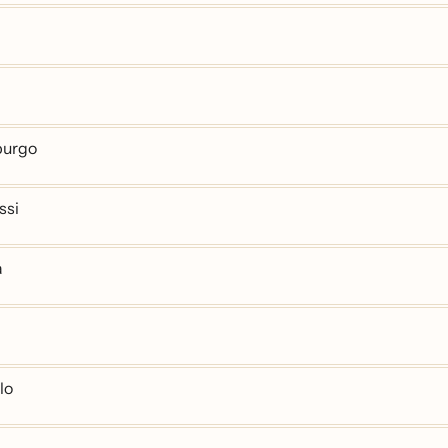
burgo
ssi
a
lo