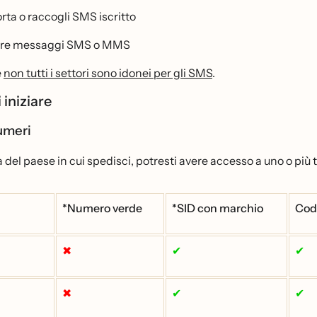
rta o raccogli SMS iscritto
are messaggi SMS o MMS
e
non tutti i settori sono idonei per gli SMS
.
 iniziare
numeri
del paese in cui spedisci, potresti avere accesso a uno o più t
*Numero verde
*SID con marchio
Cod
✖
✔
✔
✖
✔
✔