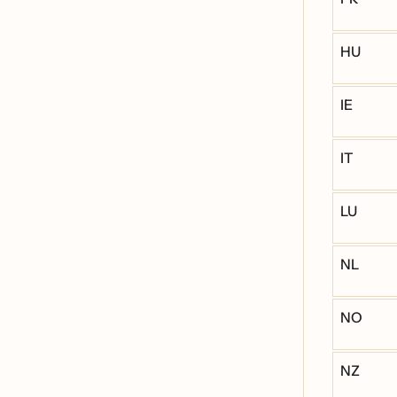
HU
IE
IT
LU
NL
NO
NZ