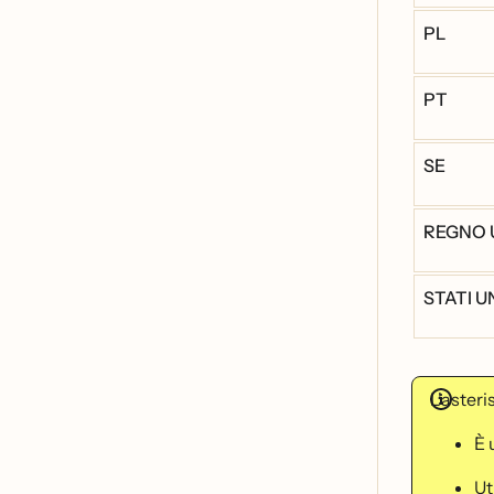
PL
PT
SE
REGNO 
STATI U
L'asteri
È
Ut