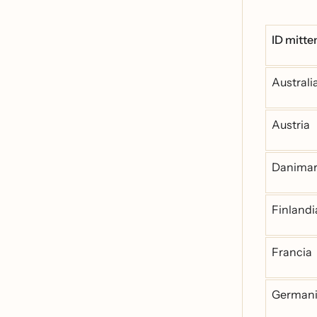
ID mitte
Australi
Austria
Danima
Finlandi
Francia
German