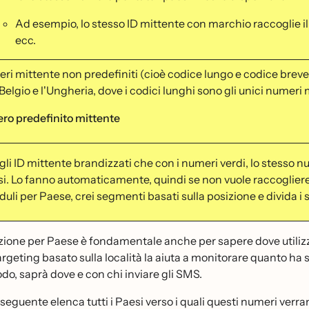
Ad esempio, lo stesso ID mittente con marchio raccoglie i
ecc.
eri mittente non predefiniti (cioè codice lungo e codice br
l Belgio e l'Ungheria, dove i codici lunghi sono gli unici numeri 
o predefinito mittente
gli ID mittente brandizzati che con i numeri verdi, lo stesso n
si. Lo fanno automaticamente, quindi se non vuole raccogliere 
uli per Paese, crei segmenti basati sulla posizione e divida i su
ione per Paese è fondamentale anche per sapere dove utilizzar
targeting basato sulla località la aiuta a monitorare quanto ha 
o, saprà dove e con chi inviare gli SMS.
 seguente elenca tutti i Paesi verso i quali questi numeri verran