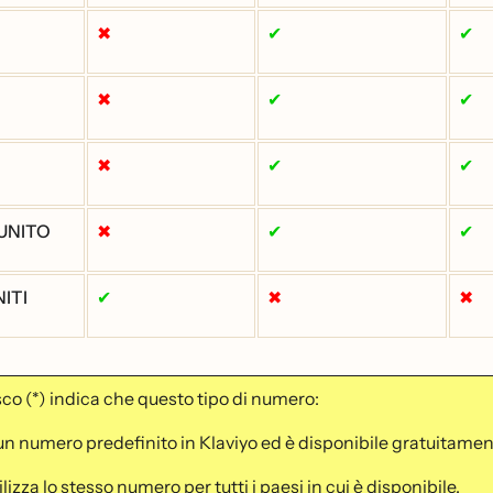
✖
✔
✔
✖
✔
✔
✖
✔
✔
UNITO
✖
✔
✔
NITI
✔
✖
✖
sco (*) indica che questo tipo di numero:
 un numero predefinito in Klaviyo ed è disponibile gratuitament
ilizza lo stesso numero per tutti i paesi in cui è disponibile.