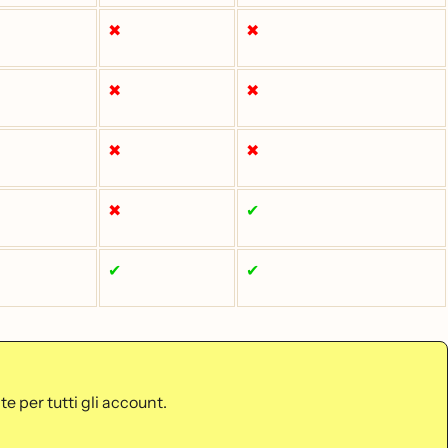
✖
✖
✖
✖
✖
✖
✖
✔
✔
✔
e per tutti gli account.