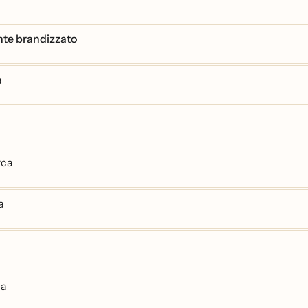
nte brandizzato
a
rca
a
ia