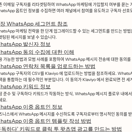
ᅩᆫ 이메일 구독자를 리타겟팅하여 WhatsApp 마케팅에 가입할지 여부를 묻는 가이
tsApp 옵트인 정보를 수집하면 여러 채널에서 참여를 유도하고 구독자 선호도에
장 WhatsApp 세그먼트 참조
tsApp 마케팅 전략을 한 단계 업그레이드할 수 있는 세그먼트를 만드는 방버
ᅦᆺ팅된 메시지를 보낼 수 있습니다.
hatsApp 발신자 정보
hatsApp 동의 수집에 대한 이해
ᅭᆼ 가능한 방법과 모범 사례를 포함하여 WhatsApp 메시지 전송에 대한 동의를 
hatsApp 연락처 목록을 업로드하는 방법
tsApp 구독자의 CSV를 Klaviyo 에 업로드하는 방법을 참조하세요. WhatsApp ᄃ
ᅢᆨ을 통합하는 데 필수적인 부분입니다. 이 동의가 Klaviyo 에서 완료되면 저
hatsApp 키워드 정보
ᅥᆼ 준수 및 구독하다 키워드가 작동하는 방식, WhatsApp 메시지 플로우 내에서 ᄌ
세요.
hatsApp 이중 옵트인 정보
ᅳ니스에서 WhatsApp 메시지를 수신하도록 구독자로부터 명시적인 동의를 받
hatsApp 이중 옵트인 템플릿 작성 방법
구독하다' 키워드로 클릭 투 왓츠앱 광고를 만드는 방법