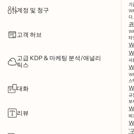
기ᄌ
계정 및 청구
Wha
다.
권
Wha
고객 허브
타ᄀ
W
W
고급 KDP & 마케팅 분석/애널리
사ᄋ
틱스
W
Wha
스ᄐ
W
대화
규ᄌ
보
W
리뷰
비ᄌ
W
'