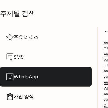
주제별 검색
주요 리소스
W
고ᄀ
W
SMS
Wha
니ᄃ
W
WhatsApp
Wha
W
Wha
W
가입 양식
Wha
이