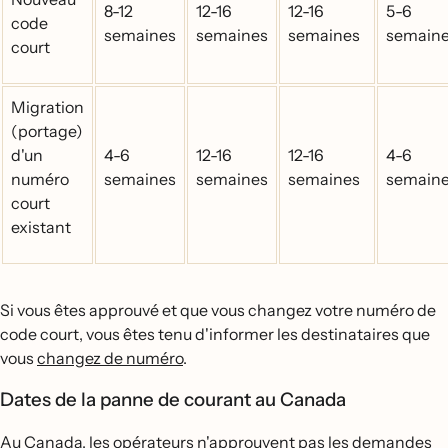
8-12
12-16
12-16
5-6
code
semaines
semaines
semaines
semain
court
Migration
(portage)
d'un
4-6
12-16
12-16
4-6
numéro
semaines
semaines
semaines
semain
court
existant
Si vous êtes approuvé et que vous changez votre numéro de
code court, vous êtes tenu d'informer les destinataires que
vous
changez de numéro
.
Dates de la panne de courant au Canada
Au Canada, les opérateurs n'approuvent pas les demandes