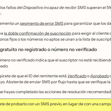
los fallos
del Dispositivo incapaz de recibir SMS
superan el 5%
:
lementa un
segmento de error SMS
para garantizar que los dat
va
la doble confirmación de suscripción
para exigir al cliente
fonos fijos o los números no aptos se unan a la lista de suscrip
gratuito no registrado o número no verificado
úmero no verificado
indica que el suscriptor no está recibien
bado.
úrate de que el ID del remitente está
Verificado
o
Aprobado
d
iyo. Abstente de enviar SMS por flujo hasta que se verifique la
ue hayas completado las acciones de resolución recomendad
ate de probarlo con un SMS previo, en lugar de con una campa