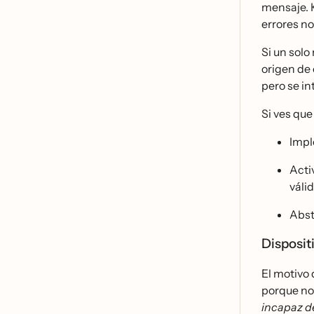
mensaje. K
errores no
Si un sol
origen de 
pero se in
Si ves que
Imp
Acti
váli
Abst
Disposit
El motivo 
porque no 
incapaz d