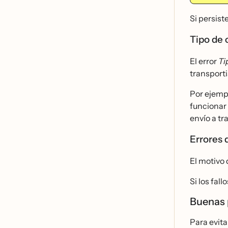
Si persist
Tipo de 
El error
Ti
transporti
Por ejemp
funcionar 
envío a tr
Errores
El motivo 
Si los fal
Buenas p
Para evita