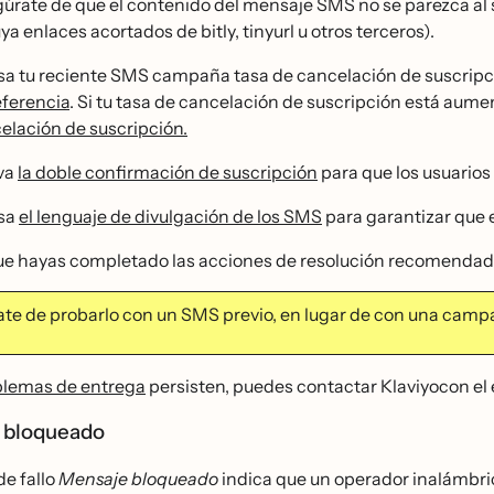
úrate de que el contenido del mensaje SMS no se parezca a
ya enlaces acortados de bitly, tinyurl u otros terceros).
sa tu reciente SMS campaña tasa de cancelación de suscripci
eferencia
. Si tu tasa de cancelación de suscripción está aum
elación de suscripción.
va
la doble confirmación de suscripción
para que los usuarios 
sa
el lenguaje de divulgación de los SMS
para garantizar que e
ue hayas completado las acciones de resolución recomendad
ate de probarlo con un SMS previo, en lugar de con una campa
oblemas de entrega
persisten, puedes contactar Klaviyocon el 
 bloqueado
de fallo
Mensaje bloqueado
indica que un operador inalámbric