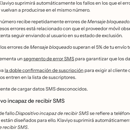
laviyo suprimirá automáticamente los fallos en los que el e
 vuelvan a producirse en el mismo número.
o número recibe repetidamente errores de
Mensaje bloqueado
esos errores está relacionado con que el proveedor móvil ob
tenta seguir enviando al usuario en su estado de exclusión.
 los errores de
Mensaje bloqueado
superan el 5% de tu envío t
lementa un
segmento de error SMS
para garantizar que los dat
va
la doble confirmación de suscripción
para exigir al cliente
dos entren en la lista de suscriptores.
ente de cargar datos SMS desconocidos.
ivo incapaz de recibir SMS
de fallo
Dispositivo incapaz de recibir SMS
se refiere a teléfo
están diseñados para ello. Klaviyo suprimirá automáticament
e recibir SMS
.