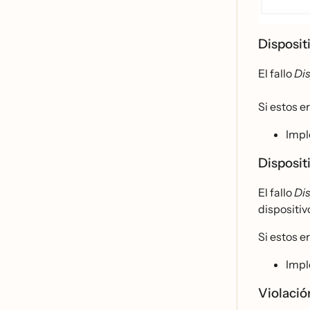
Disposi
El fallo
Di
Si estos e
Imp
Disposit
El fallo
Dis
dispositiv
Si estos e
Imp
Violació