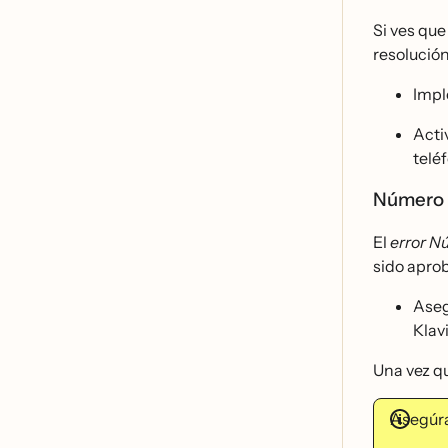
Si ves que 
resolución
Imp
Acti
telé
Número 
El
error N
sido apro
Aseg
Klav
Una vez q
Asegúr