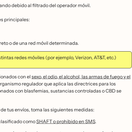
lando debido al filtrado del operador móvil.
es principales:
reto o de una red móvil determinada.
stintas redes móviles (por ejemplo, Verizon, AT&T, etc.)
cionados con el
sexo, el odio, el alcohol, las armas de fuego y el
 organismo regulador que aplica las directrices para los
ionados con blasfemias, sustancias controladas o CBD se
 de tus envíos, toma las siguientes medidas:
 clasificado como
SHAFT o prohibido en SMS
.