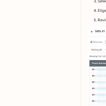
Sele
Elig
Revi