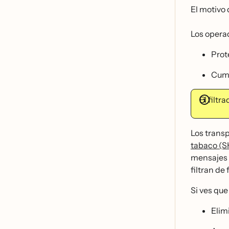
El motivo 
Los operad
Prot
Cump
El filtr
Los transp
tabaco (
mensajes 
filtran de 
Si ves que 
Elim