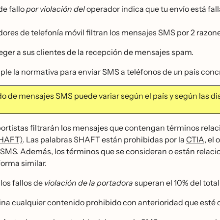
de fallo
por violación del
operador indica que tu envío está fal
ores de telefonía móvil filtran los mensajes SMS por 2 razon
eger a sus clientes de la recepción de mensajes spam.
le la normativa para enviar SMS a teléfonos de un país conc
ado de mensajes SMS puede variar según el país y según las di
ortistas filtrarán los mensajes que contengan términos rela
SHAFT)
. Las palabras SHAFT están prohibidas por la
CTIA
, el
SMS. Además, los términos que se consideran o están relac
forma similar.
los fallos de
violación de la portadora
superan el 10% del total
ina cualquier contenido prohibido con anterioridad que esté