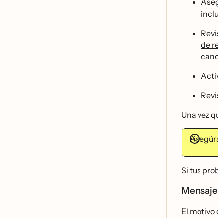
Aseg
inclu
Revi
de r
canc
Acti
Revi
Una vez q
Asegúr
Si tus pr
Mensaje
El motivo 