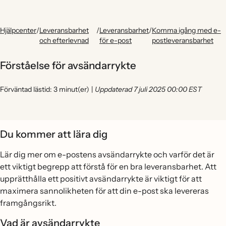
Hjälpcenter
/
Leveransbarhet
/
Leveransbarhet
/
Komma igång med e-
och efterlevnad
för e-post
postleveransbarhet
Förståelse för avsändarrykte
Förväntad lästid: 3 minut(er)
|
Uppdaterad 7 juli 2025 00:00 EST
Du kommer att lära dig
Lär dig mer om e-postens avsändarrykte och varför det är
ett viktigt begrepp att förstå för en bra leveransbarhet. Att
upprätthålla ett positivt avsändarrykte är viktigt för att
maximera sannolikheten för att din e-post ska levereras
framgångsrikt.
Vad är avsändarrykte