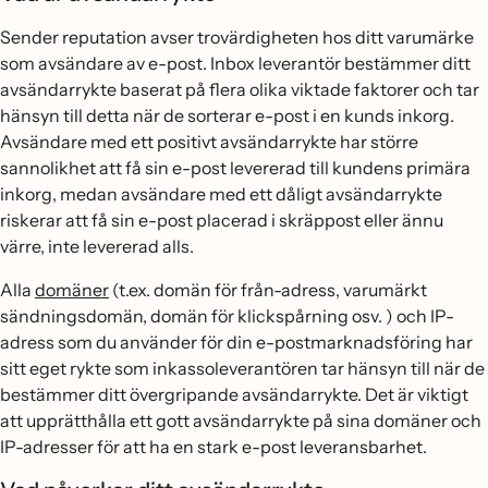
Sender reputation avser trovärdigheten hos ditt varumärke
som avsändare av e-post. Inbox leverantör bestämmer ditt
avsändarrykte baserat på flera olika viktade faktorer och tar
hänsyn till detta när de sorterar e-post i en kunds inkorg.
Avsändare med ett positivt avsändarrykte har större
sannolikhet att få sin e-post levererad till kundens primära
inkorg, medan avsändare med ett dåligt avsändarrykte
riskerar att få sin e-post placerad i skräppost eller ännu
värre, inte levererad alls.
Alla
domäner
(t.ex. domän för från-adress, varumärkt
sändningsdomän, domän för klickspårning osv. ) och IP-
adress som du använder för din e-postmarknadsföring har
sitt eget rykte som inkassoleverantören tar hänsyn till när de
bestämmer ditt övergripande avsändarrykte. Det är viktigt
att upprätthålla ett gott avsändarrykte på sina domäner och
IP-adresser för att ha en stark e-post leveransbarhet.