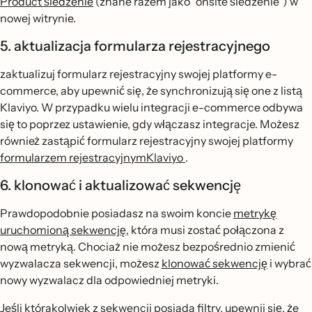
Product śledzenie
(znane razem jako "onsite śledzenie") w
nowej witrynie.
5. aktualizacja formularza rejestracyjnego
zaktualizuj formularz rejestracyjny swojej platformy e-
commerce, aby upewnić się, że synchronizują się one z listą
Klaviyo. W przypadku wielu integracji e-commerce odbywa
się to poprzez ustawienie, gdy włączasz integracje. Możesz
również zastąpić formularz rejestracyjny swojej platformy
formularzem rejestracyjnymKlaviyo
.
6. klonować i aktualizować sekwencję
Prawdopodobnie posiadasz na swoim koncie
metrykę
uruchomioną sekwencję
, która musi zostać połączona z
nową metryką. Chociaż nie możesz bezpośrednio zmienić
wyzwalacza sekwencji, możesz
klonować sekwencję
i wybrać
nowy wyzwalacz dla odpowiedniej metryki.
Jeśli którakolwiek z sekwencji posiada filtry, upewnij się, że