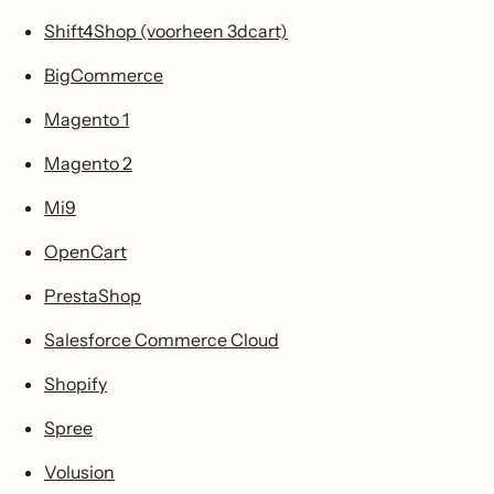
Shift4Shop (voorheen 3dcart)
BigCommerce
Magento 1
Magento 2
Mi9
OpenCart
PrestaShop
Salesforce Commerce Cloud
Shopify
Spree
Volusion