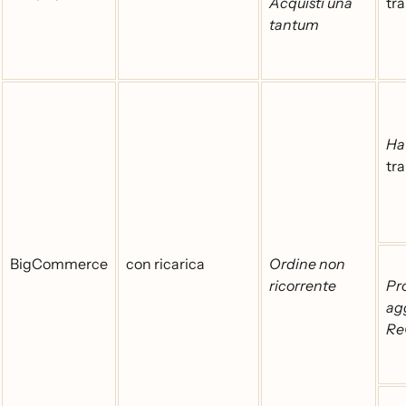
Acquisti una
tr
tantum
Ha 
tr
BigCommerce
con ricarica
Ordine non
ricorrente
Pr
ag
Re