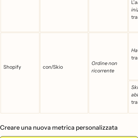
L'
a
in
tr
Ha 
tr
Ordine non
Shopify
con/Skio
ricorrente
Sk
ab
tr
Creare una nuova metrica personalizzata