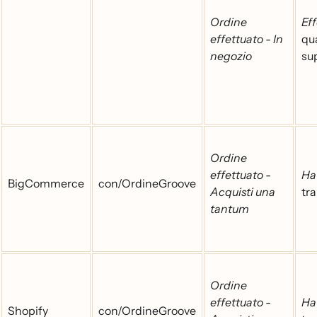
Ordine
Eff
effettuato - In
qu
negozio
su
Ordine
effettuato -
Ha 
BigCommerce
con/OrdineGroove
Acquisti una
tr
tantum
Ordine
effettuato -
Ha 
Shopify
con/OrdineGroove