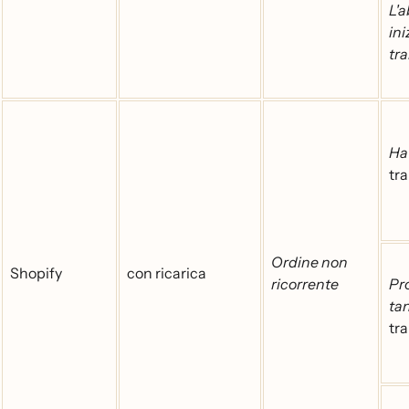
L'
in
tr
Ha 
tr
Ordine non
Shopify
con ricarica
ricorrente
Pr
ta
tr