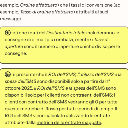
esempio,
Ordine effettuato
) che i tassi di conversione (ad
esempio,
Tasso di ordine effettuato
) attribuiti ai suoi
messaggi.
Si noti che i dati del
Destinatario totale
includeranno le
consegne di e-mail più i rimbalzi, mentre i
Tassi di
apertura
sono il numero di aperture uniche diviso per le
consegne.
Tieni presente che il
ROI dell'SMS, l'utilizzo dell'SMS e la
spesa dell'SMS
sono disponibili solo a partire dal 1°
ottobre 2025.
Il ROI dell'SMS e la spesa
dell'SMS sono
disponibili solo per i clienti non contraenti dell'SMS; i
clienti con contratto dell'SMS vedranno gli 0 per tutte
queste metriche di flusso per tutti i periodi di
tempo. Il
ROI dell'SMS viene calcolato utilizzando le entrate
attribuite dalla
metrica delle entrate mappate
.