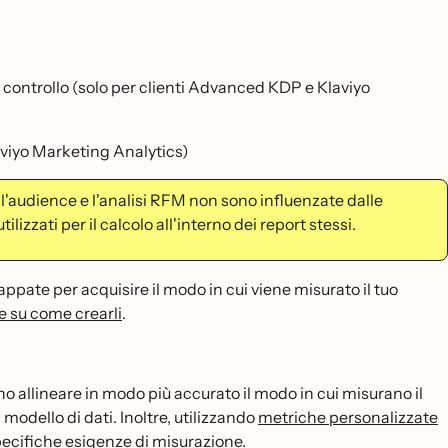
di controllo (solo per clienti Advanced KDP e Klaviyo
laviyo Marketing Analytics)
l'audience e l'analisi RFM non sono influenzate dalle
izzati per il calcolo all'interno dei report stessi.
ppate per acquisire il modo in cui viene misurato il tuo
e su come crearli
.
 allineare in modo più accurato il modo in cui misurano il
modello di dati. Inoltre, utilizzando
metriche personalizzate
pecifiche esigenze di misurazione.