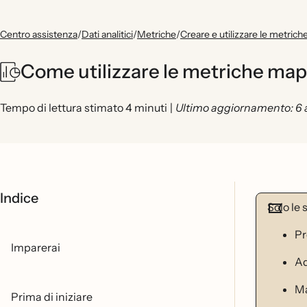
Centro assistenza
/
Dati analitici
/
Metriche
/
Creare e utilizzare le metrich
Come utilizzare le metriche mapp
Tempo di lettura stimato 4 minuti
|
Ultimo aggiornamento: 6 
Indice
Solo le
Pr
Imparerai
A
M
Prima di iniziare