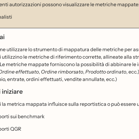
enti autorizzazioni possono visualizzare le metriche mappate
alisti
ai
e utilizzare lo strumento di mappatura delle metriche per assic
 utilizzino le metriche di riferimento corrette, allineate alla s
 Le metriche mappate forniscono la possibilità di abbinare le 
Ordine effettuato
,
Ordine rimborsato
,
Prodotto ordinato
, ecc
o, entrate, ordini effettuati, vendite annullate, ecc.)
 iniziare
i la metrica mappata influisce sulla reportistica o può essere u
orti sui benchmark
orti QGR