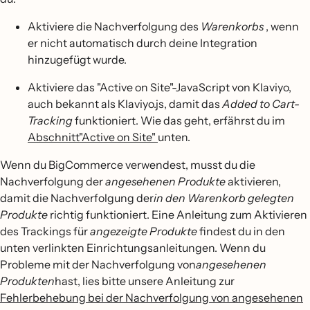
Aktiviere die Nachverfolgung des
Warenkorbs
, wenn
er nicht automatisch durch deine Integration
hinzugefügt wurde.
Aktiviere das "Active on Site"-JavaScript von Klaviyo,
auch bekannt als Klaviyo.js, damit das
Added to Cart-
Tracking
funktioniert. Wie das geht, erfährst du im
Abschnitt"Active on Site"
unten.
Wenn du BigCommerce verwendest, musst du die
Nachverfolgung der
angesehenen Produkte
aktivieren,
damit die Nachverfolgung der
in den Warenkorb gelegten
Produkte
richtig funktioniert. Eine Anleitung zum Aktivieren
des Trackings für
angezeigte Produkte
findest du in den
unten verlinkten Einrichtungsanleitungen. Wenn du
Probleme mit der Nachverfolgung von
angesehenen
Produkten
hast, lies bitte unsere Anleitung zur
Fehlerbehebung bei der Nachverfolgung von angesehenen