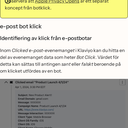
Observera att
Apple Privacy Opens
är ett separat
koncept från botklick.
e-post bot klick
Identifiering av klick från e-postbotar
Inom
Clicked e-post-evenemanget
i Klaviyo kan du hitta en
del av evenemanget data som heter
Bot Click
. Värdet för
detta kan sättas till antingen
sant
eller
falskt
beroende på
om klicket utfördes av en bot.