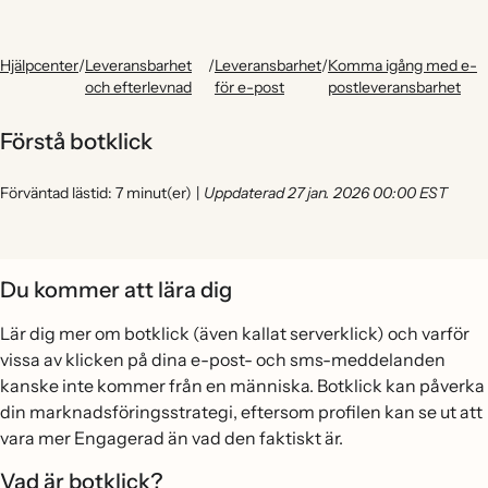
Hjälpcenter
/
Leveransbarhet
/
Leveransbarhet
/
Komma igång med e-
och efterlevnad
för e-post
postleveransbarhet
Förstå botklick
Förväntad lästid: 7 minut(er)
|
Uppdaterad 27 jan. 2026 00:00 EST
Du kommer att lära dig
Lär dig mer om botklick (även kallat serverklick) och varför
vissa av klicken på dina e-post- och sms-meddelanden
kanske inte kommer från en människa. Botklick kan påverka
din marknadsföringsstrategi, eftersom profilen kan se ut att
vara mer Engagerad än vad den faktiskt är.
Vad är botklick?