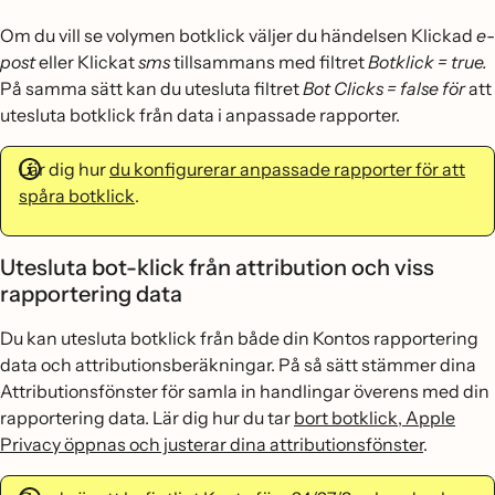
Om du vill se volymen botklick väljer du händelsen Klickad
e-
post
eller Klickat
sms
tillsammans med filtret
Botklick = true.
På samma sätt kan du utesluta filtret
Bot Clicks = false för
att
utesluta botklick från data i anpassade rapporter.
Lär dig hur
du konfigurerar anpassade rapporter för att
spåra botklick
.
Utesluta bot-klick från attribution och viss
rapportering data
Du kan utesluta botklick från både din Kontos rapportering
data och attributionsberäkningar. På så sätt stämmer dina
Attributionsfönster för samla in handlingar överens med din
rapportering data. Lär dig hur du tar
bort botklick, Apple
Privacy öppnas och justerar dina attributionsfönster
.