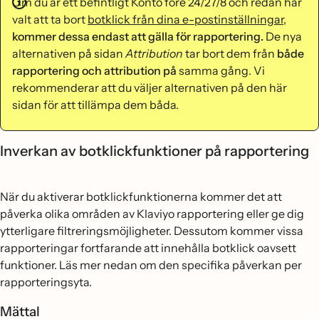
Om du är ett befintligt Konto före 24/27/8 och redan har
valt att ta bort
botklick från dina e-postinställningar
,
kommer dessa endast att gälla för rapportering.
De nya
alternativen på sidan
Attribution
tar bort dem från
både
rapportering och attribution på
samma gång. Vi
rekommenderar att du väljer alternativen på den här
sidan för att tillämpa dem båda.
Inverkan av botklickfunktioner på rapportering
När du aktiverar botklickfunktionerna kommer det att
påverka olika områden av Klaviyo rapportering eller ge dig
ytterligare filtreringsmöjligheter. Dessutom kommer vissa
rapporteringar fortfarande att innehålla botklick oavsett
funktioner. Läs mer nedan om den specifika påverkan per
rapporteringsyta.
Mättal