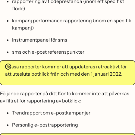
rapportering av flödeprestanda (inom ett specifikt
flöde)
kampanj performance rapportering (inom en specifik
kampanj)
Instrumentpanel för sms
sms och e-post referenspunkter
Dessa rapporter kommer att uppdateras retroaktivt för
att utesluta botklick från och med den 1 januari 2022.
Följande rapporter på ditt Konto kommer inte att påverkas
av filtret för rapportering av botklick:
Trendrapport om e-postkampanjer
Personlig e-postrapportering