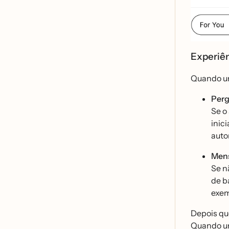
Experiê
Quando um
Perg
Se o
inic
auto
Mens
Se n
de b
exem
Depois que
Quando um