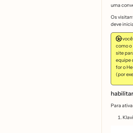
uma conve
Os visita
deve inic
Se você
como o 
site pa
equipe d
for o He
(por ex
habilit
Para ativa
Klav