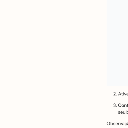
Ativ
Conf
seu 
Observaça