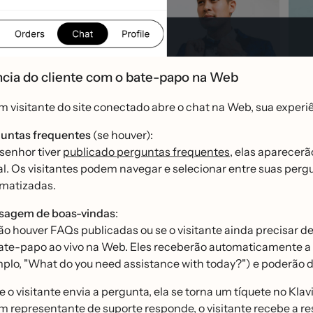
ncia do cliente com o bate-papo na Web
 visitante do site conectado abre o chat na Web, sua experie
untas frequentes
(se houver):
 senhor tiver
publicado perguntas frequentes
, elas aparecera
ial. Os visitantes podem navegar e selecionar entre suas per
matizadas.
agem de boas-vindas
:
ão houver FAQs publicadas ou se o visitante ainda precisar de
ate-papo ao vivo na Web. Eles receberão automaticamente 
plo, "What do you need assistance with today?") e poderão 
 o visitante envia a pergunta, ela se torna um tíquete no Kl
 representante de suporte responde, o visitante recebe a r