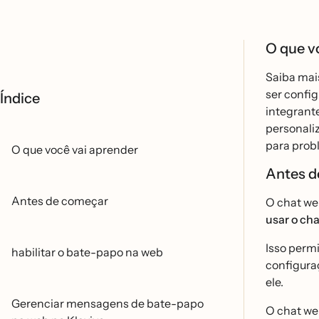
O que v
Saiba mais
ser confi
Índice
integrant
personaliz
para prob
O que você vai aprender
Antes d
Antes de começar
O chat web
usar o ch
Isso permi
habilitar o bate-papo na web
configurac
ele.
Gerenciar mensagens de bate-papo
O chat we