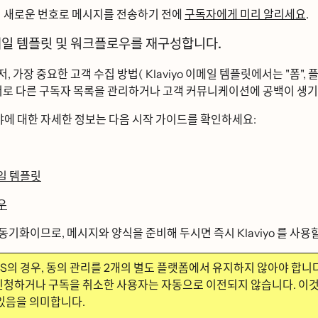
새로운 번호로 메시지를 전송하기 전에
구독자에게 미리 알리세요
.
ᅦ일 템플릿 및 워크플로우를 재구성합니다.
ᅥ, 가장 중요한 고객 수집 방법( Klaviyo 이메일 템플릿에서는 "폼",
로 다른 구독자 목록을 관리하거나 고객 커뮤니케이션에 공백이 생기는
야에 대한 자세한 정보는 다음 시작 가이드를 확인하세요:
ᆯ 템플릿
우
ᅬ 동기화이므로, 메시지와 양식을 준비해 두시면 즉시 Klaviyo 를 사용하
의 경우, 동의 관리를 2개의 별도 플랫폼에서 유지하지 않아야 합니다. 
신청하거나 구독을 취소한 사용자는 자동으로 이전되지 않습니다. 이ᄀ
있음을 의미합니다.