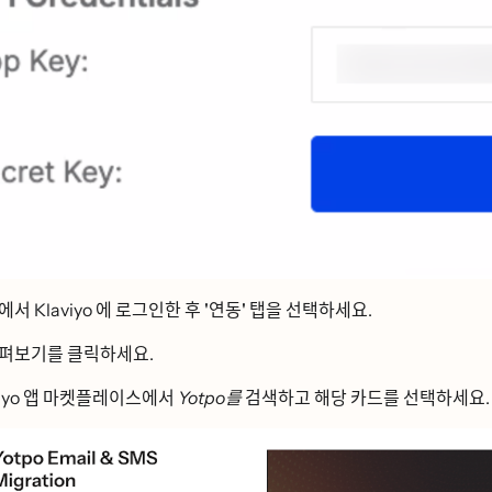
ᆸ에서 Klaviyo 에 로그인한 후
'연동'
탭을 선택하세요.
ᅡᆯ펴보기
를 클릭하세요.
yo 앱 마켓플레이스에서
Yotpo를
검색하고 해당 카드를 선택하세요.