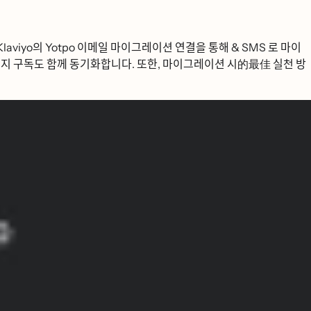
 Klaviyo의 Yotpo 이메일 마이그레이션 연결을 통해 & SMS 로 마이
ᅵ지 구독도 함께 동기화합니다. 또한, 마이그레이션 시的最佳 실천 방