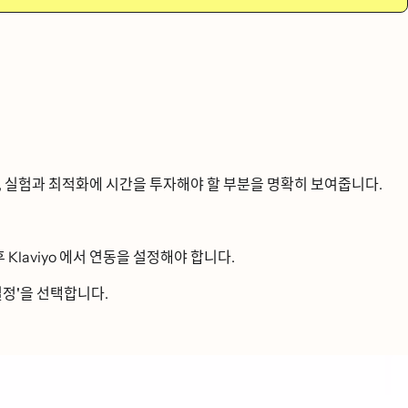
ᅡ, 실험과 최적화에 시간을 투자해야 할 부분을 명확히 보여줍니다.
laviyo 에서 연동을 설정해야 합니다.
ᆯ정'을
선택합니다.