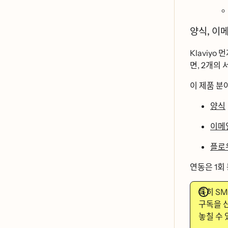
양식, 이ᄆ
Klaviyo 먼ᄌ
면, 2개의 서
이 제품 분
양식
이메이
플로
연동은 1ᄒ
특히 SMS
구독을 
놓칠 수 