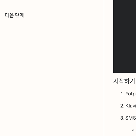
다음 단계
시작하기 
Yotpo
Klavi
SMS ᄋ