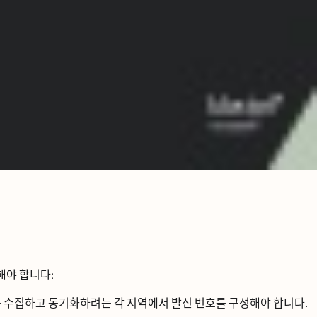
해야 합니다:
수집하고 동기화하려는 각 지역에서 발신 번호를 구성해야 합니다.