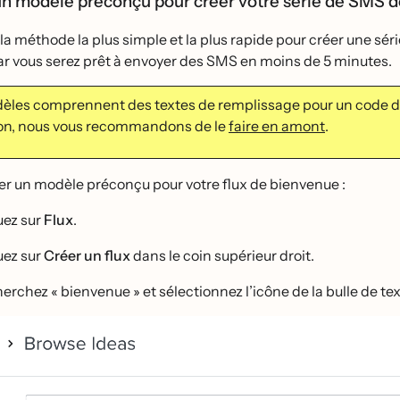
 un modèle préconçu pour créer votre série de SMS
de la méthode la plus simple et la plus rapide pour créer un
, car vous serez prêt à envoyer des SMS en moins de 5 minutes.
èles comprennent des textes de remplissage pour un code de r
ion, nous vous recommandons de le
faire en amont
.
ser un modèle préconçu pour votre flux de bienvenue :
uez sur
Flux
.
uez sur
Créer un flux
dans le coin supérieur droit.
erchez « bienvenue » et sélectionnez l’icône de la bulle de te