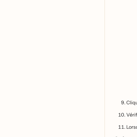
Cliq
Vér
Lorsq