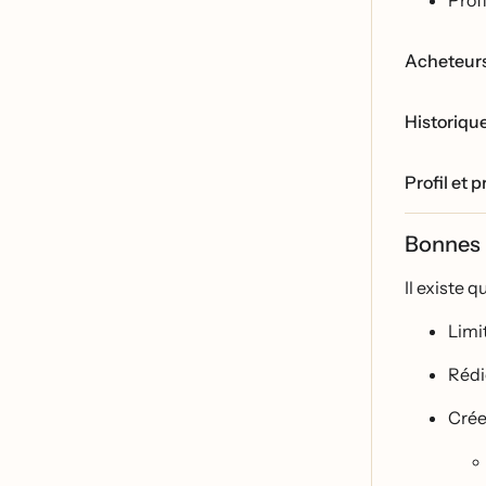
Acheteurs
Historiqu
Profil et p
Bonnes 
Il existe 
Limit
Réd
Cré