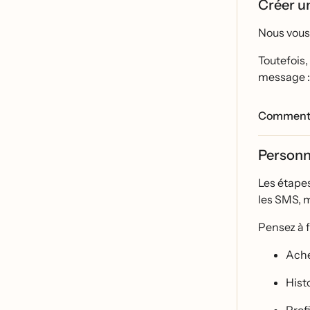
Créer u
Nous vous 
Toutefois,
message :
Comment c
Personn
Les étape
les SMS, m
Pensez à 
Ache
Hist
Profi