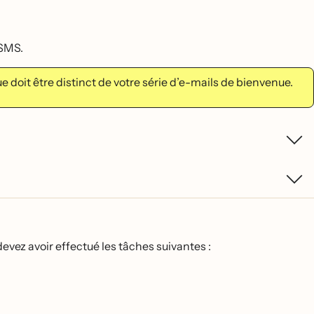
 SMS.
it être distinct de votre série d’e-mails de bienvenue.
ez avoir effectué les tâches suivantes :