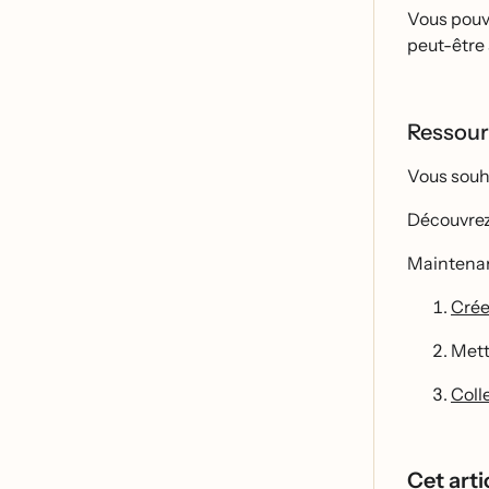
Vous pouve
peut-être
Ressour
Vous souha
Découvrez
Maintenant
Cré
Mettr
Coll
Cet artic