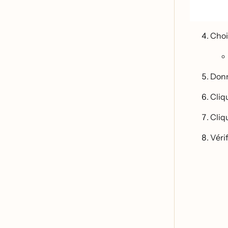
Choi
Donn
Cliq
Cliq
Vér