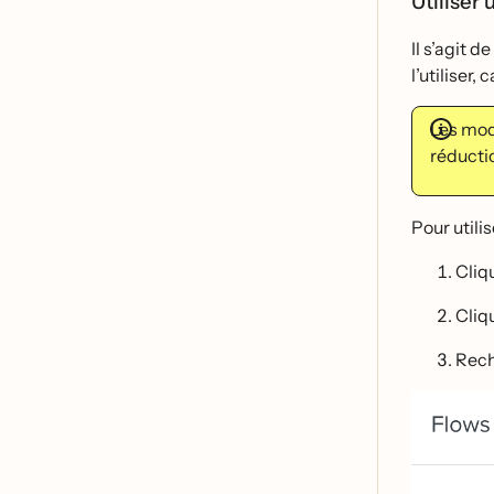
Utiliser
Il s’agit 
l’utiliser
Les mod
réduct
Pour utili
Cliq
Cliq
Rech