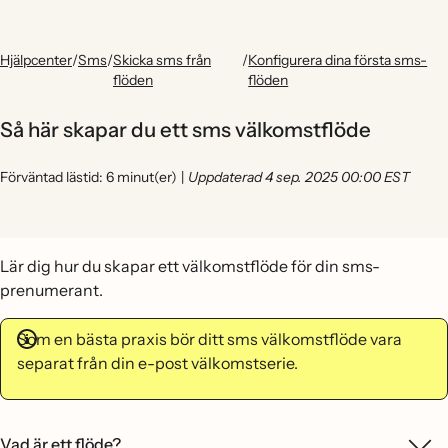
Hjälpcenter
/
Sms
/
Skicka sms från
/
Konfigurera dina första sms-
flöden
flöden
Så här skapar du ett sms välkomstflöde
Förväntad lästid: 6 minut(er)
|
Uppdaterad 4 sep. 2025 00:00 EST
Lär dig hur du skapar ett välkomstflöde för din sms-
prenumerant.
Som en bästa praxis bör ditt sms välkomstflöde vara
separat från din e-post välkomstserie.
Vad är ett flöde?