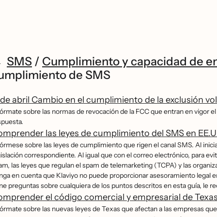
SMS
/
Cumplimiento y capacidad de e
umplimiento de SMS
 de abril Cambio en el cumplimiento de la exclusión v
fórmate sobre las normas de revocación de la FCC que entran en vigor el 1
spuesta.
mprender las leyes de cumplimiento del SMS en EE.U
fórmese sobre las leyes de cumplimiento que rigen el canal SMS. Al inic
islación correspondiente. Al igual que con el correo electrónico, para e
am, las leyes que regulan el spam de telemarketing (TCPA) y las organi
nga en cuenta que Klaviyo no puede proporcionar asesoramiento legal en 
ene preguntas sobre cualquiera de los puntos descritos en esta guía, l
mprender el código comercial y empresarial de Texas
fórmate sobre las nuevas leyes de Texas que afectan a las empresas que