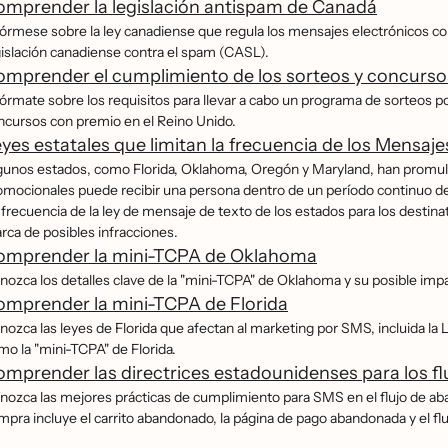
mprender la legislación antispam de Canadá
fórmese sobre la ley canadiense que regula los mensajes electrónicos co
gislación canadiense contra el spam (CASL).
mprender el cumplimiento de los sorteos y concurs
fórmate sobre los requisitos para llevar a cabo un programa de sorteos p
ncursos con premio en el Reino Unido.
yes estatales que limitan la frecuencia de los Mensaj
gunos estados, como Florida, Oklahoma, Oregón y Maryland, han promul
omocionales puede recibir una persona dentro de un período continuo de 2
 frecuencia de la ley de mensaje de texto de los estados para los destinat
rca de posibles infracciones.
omprender la mini-TCPA de Oklahoma
nozca los detalles clave de la "mini-TCPA" de Oklahoma y su posible im
mprender la mini-TCPA de Florida
nozca las leyes de Florida que afectan al marketing por SMS, incluida la Le
mo la "mini-TCPA" de Florida.
mprender las directrices estadounidenses para los f
nozca las mejores prácticas de cumplimiento para SMS en el flujo de aban
pra incluye el carrito abandonado, la página de pago abandonada y el flujo