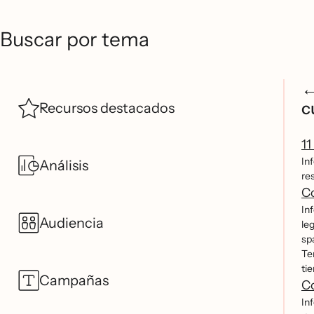
Buscar por tema
c
Recursos destacados
11
In
Análisis
re
Co
In
Audiencia
leg
sp
Te
ti
Campañas
Co
In