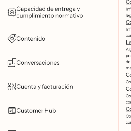
Co
Capacidad de entrega y
In
cumplimiento normativo
le
Co
In
co
Contenido
Le
Al
pr
Conversaciones
de
ma
C
Co
Cuenta y facturación
Co
Co
co
Co
Customer Hub
Co
com