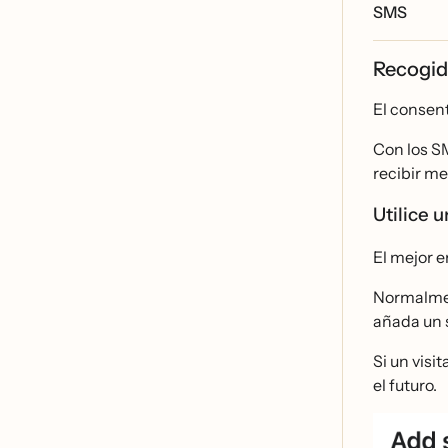
SMS
Recogid
El consent
Con los SM
recibir me
Utilice 
El mejor e
Normalment
añada un
Si un visi
el futuro.