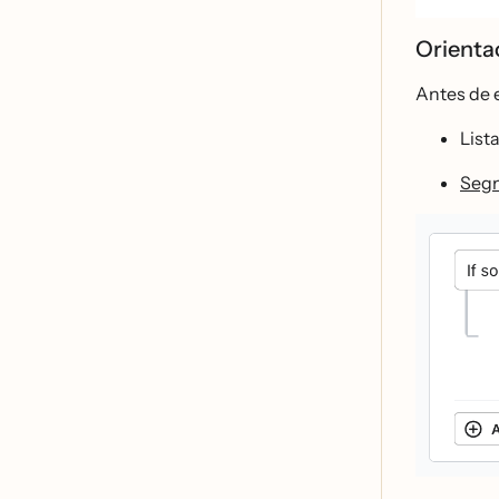
Orientac
Antes de e
List
Segm