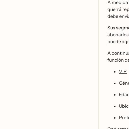
A medida 
querrá re
debe envi
Sus segme
abonados p
puede agru
A continua
función d
VIP
Gén
Eda
Ubic
Prefe