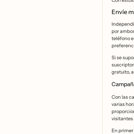
Con estos
Envíe 
Independie
por ambos
teléfono 
preferenci
Si se supo
suscriptor
gratuito, 
Campañ
Con las ca
varias hor
proporcion
visitantes
En primer 