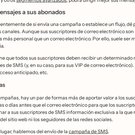
 y otros
segmentos avanzados
, podrá dirigir mejor sus mensa
mensajes a sus abonados
ntemente de si envía una campaña o establece un flujo, dé
 canales. Aunque sus suscriptores de correo electrónico son
es más personal que un correo electrónico. Por ello, suele s
a.
ne que todos sus suscriptores deben recibir un determinado m
es de SMS (y, en su caso, para sus VIP de correo electrónico)
acceso anticipado, etc.
as
mpañas, hay un par de formas más de aportar valor a los su
as o días antes que el correo electrónico para que los suscri
ar a sus suscriptores de SMS información exclusiva a la que n
 del sitio web ni los seguidores de las redes sociales.
lugar, hablemos del envío de la
campaña de SMS
.