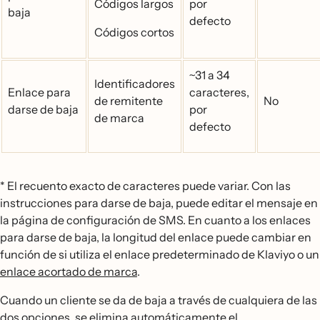
Códigos largos
por
baja
defecto
Códigos cortos
~31 a 34
Identificadores
Enlace para
caracteres,
de remitente
No
darse de baja
por
de marca
defecto
* El recuento exacto de caracteres puede variar. Con las
instrucciones para darse de baja, puede editar el mensaje en
la página de configuración de SMS. En cuanto a los enlaces
para darse de baja, la longitud del enlace puede cambiar en
función de si utiliza el enlace predeterminado de Klaviyo o un
enlace acortado de marca
.
Cuando un cliente se da de baja a través de cualquiera de las
dos opciones, se elimina automáticamente el