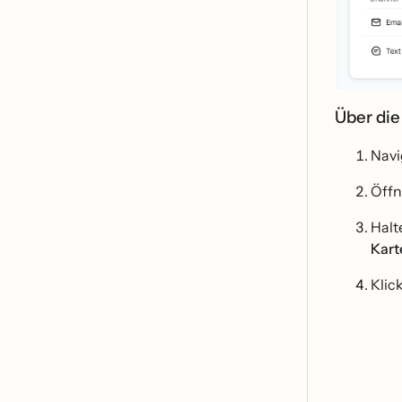
Über di
Navi
Öff
Halt
Kart
Klic