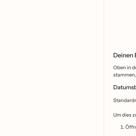
Deinen 
Oben in d
stammen,
Datumsb
Standardm
Um dies zu
Öff