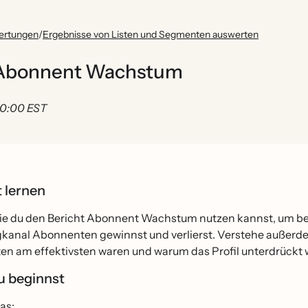
ertungen
/
Ergebnisse von Listen und Segmenten auswerten
t "Abonnent Wachstum
 00:00 EST
t lernen
wie du den Bericht Abonnent Wachstum nutzen kannst, um bess
kanal Abonnenten gewinnst und verlierst. Verstehe außerd
n am effektivsten waren und warum das Profil unterdrückt 
u beginnst
as: