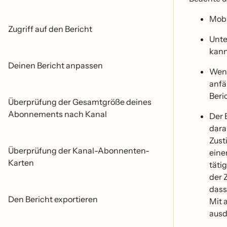
Mobi
Zugriff auf den Bericht
Unte
kann
Deinen Bericht anpassen
Wenn
anfa
Beri
Überprüfung der Gesamtgröße deines
Abonnements nach Kanal
Der 
dara
Zust
Überprüfung der Kanal-Abonnenten-
eine
Karten
tät
der 
dass
Den Bericht exportieren
Mit 
ausd