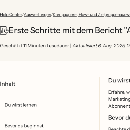
Help Center
/
Auswertungen
/
Kampagnen-, Flow- und Zielgruppenausw
Erste Schritte mit dem Berich
Geschätzt 11 Minuten Lesedauer
|
Aktualisiert 6. Aug. 2025,
Du wirs
Inhalt
Erfahre, 
Marketing
Du wirst lernen
Abonnente
Bevor d
Bevor du beginnst
Beachte d