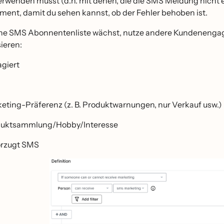
verwenden musst (d.h. mit denen, die die SMS Meldung nicht 
ment, damit du sehen kannst, ob der Fehler behoben ist.
e SMS Abonnentenliste wächst, nutze andere Kundenenga
ieren:
giert
eting-Präferenz (z. B. Produktwarnungen, nur Verkauf usw.)
uktsammlung/Hobby/Interesse
rzugt SMS