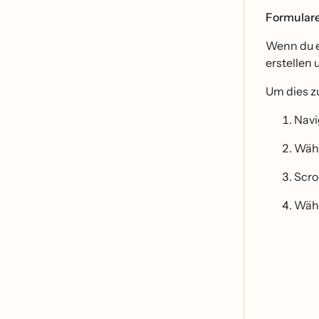
Formular
Wenn du e
erstellen 
Um dies zu
Navi
Wäh
Scro
Wäh