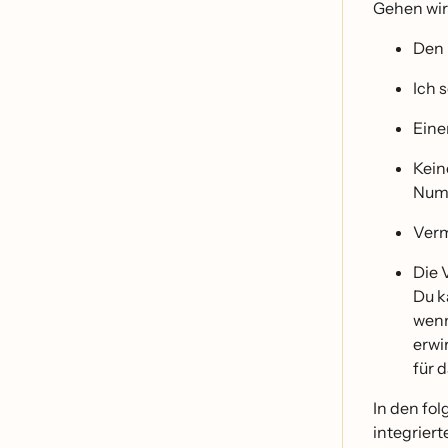
Gehen wir
Den 
Ich 
Eine
Kein
Num
Verm
Die 
Du k
wenn
erwi
für
In den fol
integrier