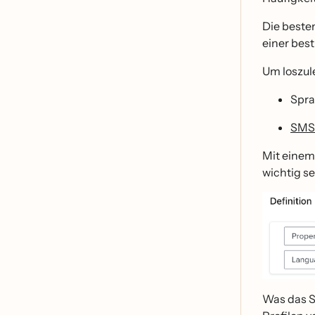
Die besten
einer best
Um loszul
Spra
SMS
Mit einem
wichtig se
Was das S