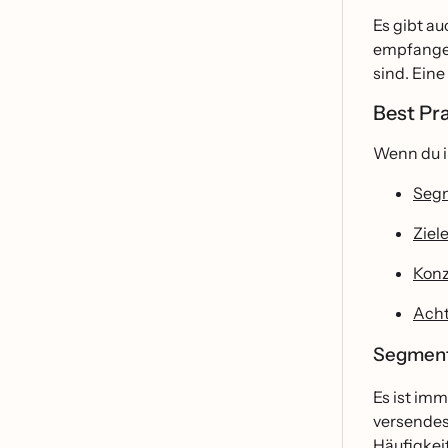
Es gibt au
empfangen
sind. Eine
Best Pra
Wenn du i
Segm
Ziel
Konz
Acht
Segment
Es ist imm
versendes
Häufigkei