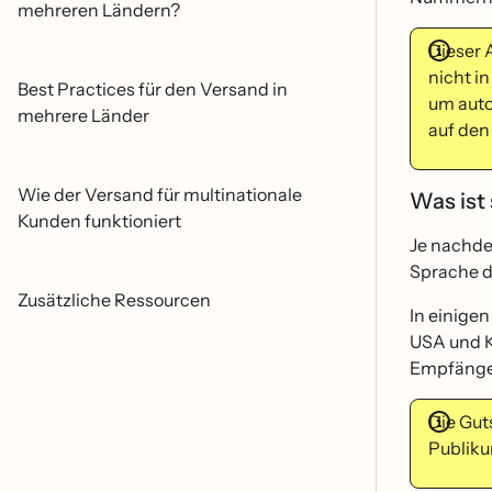
mehreren Ländern?
Dieser 
nicht i
Best Practices für den Versand in
um auto
mehrere Länder
auf den
Wie der Versand für multinationale
Was ist
Kunden funktioniert
Je nachdem
Sprache d
Zusätzliche Ressourcen
In einige
USA und K
Empfänger
Die Gut
Publiku