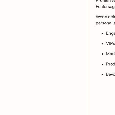
Profilen 
Fehlerseg
Wenn dein
personalis
Enga
VIPs
Mark
Prod
Bevo