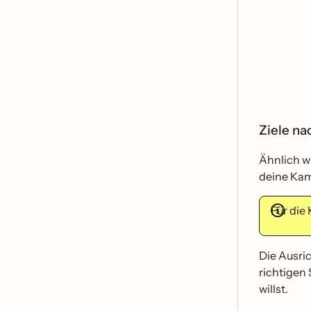
Ziele na
Ähnlich w
deine Kam
Für di
Die Ausric
richtigen 
willst.