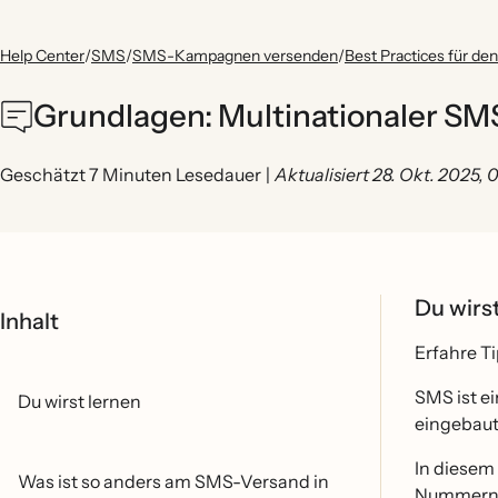
Help Center
/
SMS
/
SMS-Kampagnen versenden
/
Best Practices für de
Grundlagen: Multinationaler SM
Geschätzt 7 Minuten Lesedauer
|
Aktualisiert 28. Okt. 2025,
Du wirs
Inhalt
Erfahre T
SMS ist e
Du wirst lernen
eingebaut 
In diesem 
Was ist so anders am SMS-Versand in
Nummern 