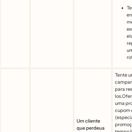
Te
en
m
ex
el
re
um
ro
Tente 
campan
para re
los.Ofer
uma pro
cupom e
(espec
Um cliente
promoç
que perdeua
tempo l