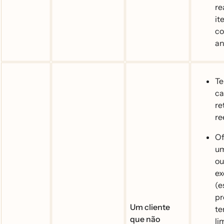
re
it
c
an
Te
c
re
re
Of
um
o
ex
(e
pr
Um cliente
t
que não
li