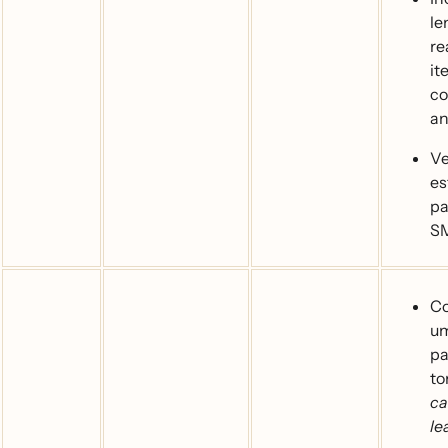
le
re
it
c
an
Ve
es
pa
S
Co
um
pa
t
ca
le