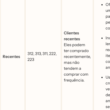
Of
um
pa
pe
co
Clientes
In
recentes
le
Eles podem
re
ter comprado
312, 313, 311, 222,
it
Recentes
recentemente,
223
c
mas não
an
tendem a
comprar com
Us
frequência.
cr
ve
de
an
se