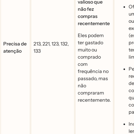
valioso que
Of
não fez
um
compras
o
recentemente
ex
Eles podem
(e
ter gastado
pr
Precisa de
213, 221, 123, 132,
muito ou
t
atenção
133
comprado
li
com
Pe
frequência no
re
passado, mas
de
não
co
compraram
qu
recentemente.
c
pa
In
le