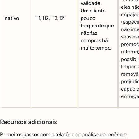
validade
eles na
Um cliente
engaja
Inativo
111, 112, 113, 121
pouco
(especi
frequente que
não in
não faz
seus e-
compras há
promoci
muito tempo.
retorno
possibi
limpar a
removê
prejudi
capaci
entrega
Recursos adicionais
Primeiros passos com o relatório de análise de recência,