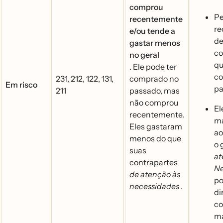
comprou
Pe
recentemente
re
e/ou tende a
de
gastar menos
co
no geral
qu
. Ele pode ter
c
231, 212, 122, 131,
comprado no
Em risco
pa
211
passado, mas
não comprou
El
recentemente.
ma
Eles gastaram
ao
menos do que
o 
suas
at
contrapartes
Ne
de atenção às
po
necessidades
.
di
co
ma