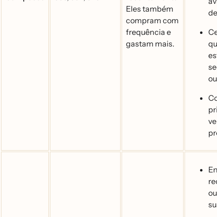
av
Eles também
de
compram com
frequência e
Ce
gastam mais.
qu
es
se
ou
Co
pr
ve
pr
En
r
ou
su