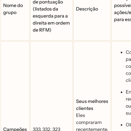
de pontuação
Nome do
possíve
(listados da
Descrição
grupo
ações/
esquerda para a
para es
direita em ordem
de RFM)
Co
pa
co
co
cl
En
r
Seus melhores
ou
clientes
su
Eles
compraram
O
Campeões
333, 332, 323
recentemente.