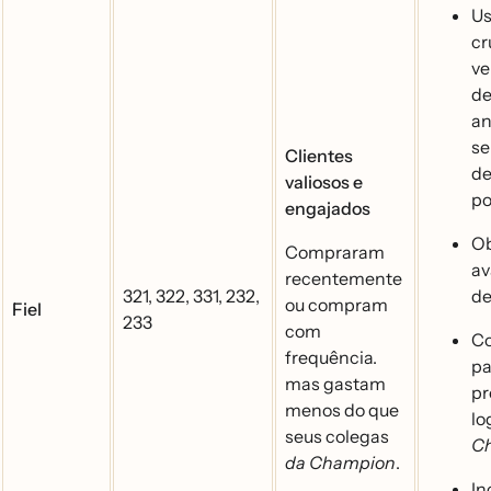
Us
cr
ve
de
an
se
Clientes
de
valiosos e
po
engajados
O
Compraram
av
recentemente
321, 322, 331, 232,
de
ou compram
Fiel
233
com
Co
frequência.
pa
mas gastam
pr
menos do que
lo
seus colegas
C
da Champion
.
In